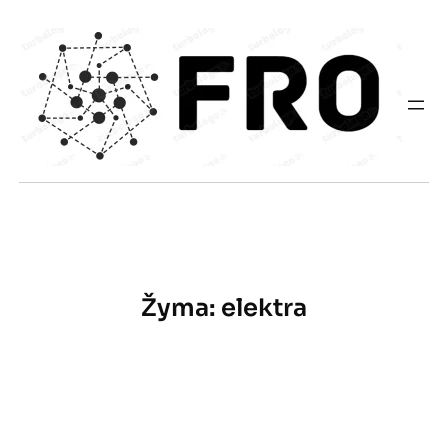
Eiti
prie
turinio
Žyma:
elektra