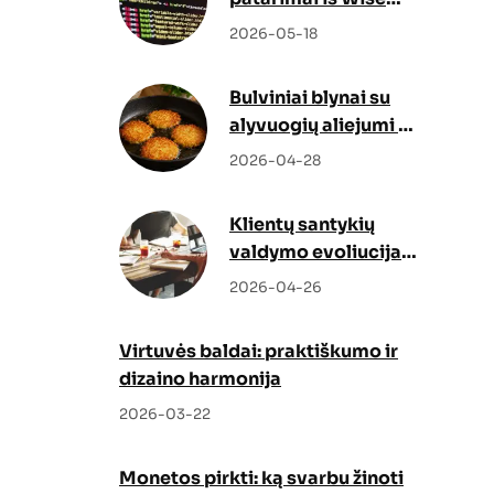
Docs
2026-05-18
Bulviniai blynai su
alyvuogių aliejumi –
netikėtas, bet
2026-04-28
genialus sprendimas
Klientų santykių
valdymo evoliucija:
kaip Odoo CRM ir
2026-04-26
Odoo partneris
keičia verslo augimo
Virtuvės baldai: praktiškumo ir
strategiją
dizaino harmonija
2026-03-22
Monetos pirkti: ką svarbu žinoti