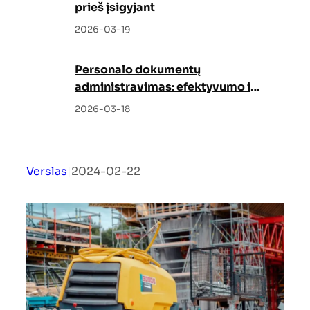
prieš įsigyjant
2026-03-19
Personalo dokumentų
administravimas: efektyvumo ir
tvarkos garantas
2026-03-18
Verslas
|
2024-02-22