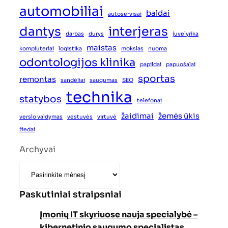
automobiliai
baldai
autoservisai
dantys
interjeras
darbas
durys
juvelyrika
maistas
kompiuteriai
logistika
mokslas
nuoma
odontologijos klinika
papildai
papuošalai
sportas
remontas
sandėliai
saugumas
SEO
technika
statybos
telefonai
žaidimai
žemės ūkis
verslo valdymas
vestuvės
virtuvė
žiedai
Archyvai
Paskutiniai straipsniai
Įmonių IT skyriuose nauja specialybė –
kibernetinio saugumo specialistas