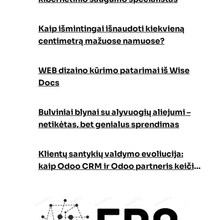
Kaip išmintingai išnaudoti kiekvieną
centimetrą mažuose namuose?
WEB dizaino kūrimo patarimai iš Wise
Docs
Bulviniai blynai su alyvuogių aliejumi –
netikėtas, bet genialus sprendimas
Klientų santykių valdymo evoliucija:
kaip Odoo CRM ir Odoo partneris keičia
verslo augimo strategiją