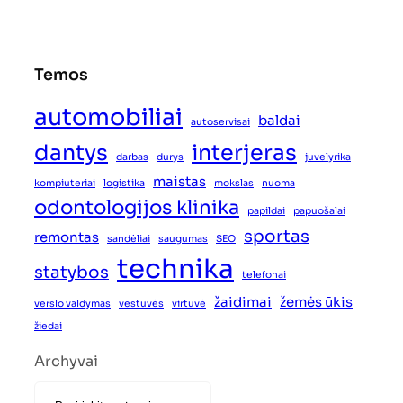
Temos
automobiliai
baldai
autoservisai
dantys
interjeras
darbas
durys
juvelyrika
maistas
kompiuteriai
logistika
mokslas
nuoma
odontologijos klinika
papildai
papuošalai
sportas
remontas
sandėliai
saugumas
SEO
technika
statybos
telefonai
žaidimai
žemės ūkis
verslo valdymas
vestuvės
virtuvė
žiedai
Archyvai