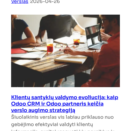
Verslas
|
2026-04-26
Klientų santykių valdymo evoliucija: kaip
Odoo CRM ir Odoo partneris keičia
verslo augimo strategiją
Šiuolaikinis verslas vis labiau priklauso nuo
gebėjimo efektyviai valdyti klientų