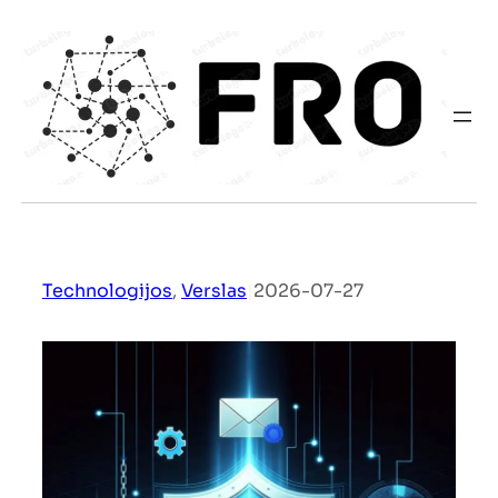
Eiti
prie
turinio
Technologijos
, 
Verslas
|
2026-07-27