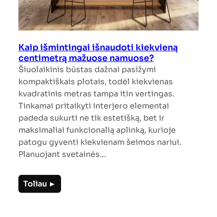
Kaip išmintingai išnaudoti kiekvieną
centimetrą mažuose namuose?
Šiuolaikinis būstas dažnai pasižymi
kompaktiškais plotais, todėl kiekvienas
kvadratinis metras tampa itin vertingas.
Tinkamai pritaikyti interjero elementai
padeda sukurti ne tik estetišką, bet ir
maksimaliai funkcionalią aplinką, kurioje
patogu gyventi kiekvienam šeimos nariui.
Planuojant svetainės…
Toliau ►