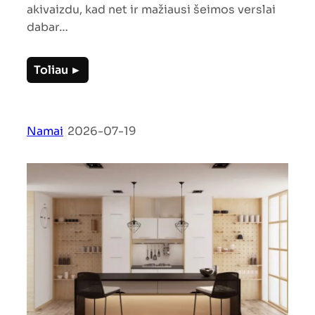
akivaizdu, kad net ir mažiausi šeimos verslai
dabar…
Toliau ►
Namai
|
2026-07-19