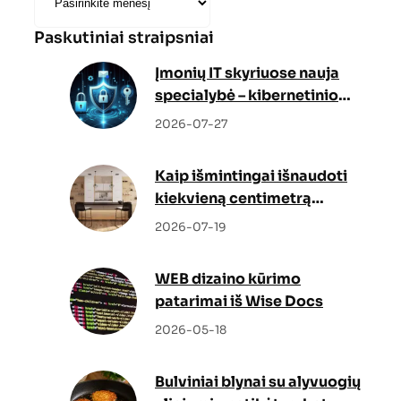
Paskutiniai straipsniai
Įmonių IT skyriuose nauja
specialybė – kibernetinio
saugumo specialistas
2026-07-27
Kaip išmintingai išnaudoti
kiekvieną centimetrą
mažuose namuose?
2026-07-19
WEB dizaino kūrimo
patarimai iš Wise Docs
2026-05-18
Bulviniai blynai su alyvuogių