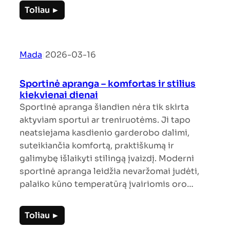
Toliau ►
Mada
|
2026-03-16
Sportinė apranga – komfortas ir stilius
kiekvienai dienai
Sportinė apranga šiandien nėra tik skirta
aktyviam sportui ar treniruotėms. Ji tapo
neatsiejama kasdienio garderobo dalimi,
suteikiančia komfortą, praktiškumą ir
galimybę išlaikyti stilingą įvaizdį. Moderni
sportinė apranga leidžia nevaržomai judėti,
palaiko kūno temperatūrą įvairiomis oro…
Toliau ►