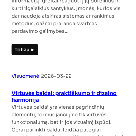
informaciją, greitai reaguoti į jų poreikius ir
kurti ilgalaikius santykius. Įmonės, kurios vis
dar naudoja atskiras sistemas ar rankinius
metodus, dažnai praranda svarbias
pardavimo galimybes…
Toliau ►
Visuomenė
|
2026-03-22
Virtuvės baldai: praktiškumo ir dizaino
harmonija
Virtuvės baldai yra vienas pagrindinių
elementų, formuojančių ne tik virtuvės
funkcionalumą, bet ir jos vizualinį įspūdį.
Gerai parinkti baldai leidžia patogiai