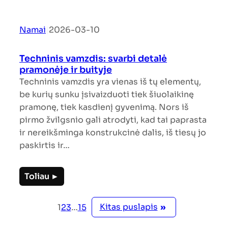
Namai
|
2026-03-10
Techninis vamzdis: svarbi detalė
pramonėje ir buityje
Techninis vamzdis yra vienas iš tų elementų,
be kurių sunku įsivaizduoti tiek šiuolaikinę
pramonę, tiek kasdienį gyvenimą. Nors iš
pirmo žvilgsnio gali atrodyti, kad tai paprasta
ir nereikšminga konstrukcinė dalis, iš tiesų jo
paskirtis ir…
Toliau ►
Kitas puslapis
»
1
2
3
…
15