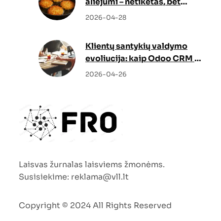
aliejumi – netikėtas, bet
genialus sprendimas
2026-04-28
Klientų santykių valdymo
evoliucija: kaip Odoo CRM ir
Odoo partneris keičia verslo
2026-04-26
augimo strategiją
Laisvas žurnalas laisviems žmonėms.
Susisiekime:
reklama@vll.lt
Copyright © 2024 All Rights Reserved