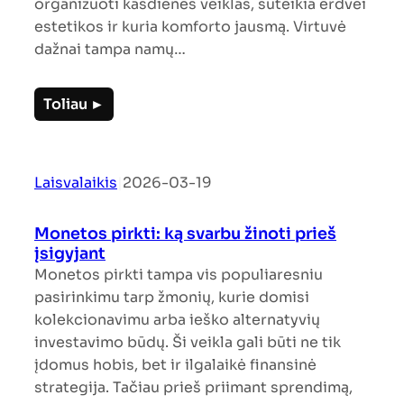
organizuoti kasdienes veiklas, suteikia erdvei
estetikos ir kuria komforto jausmą. Virtuvė
dažnai tampa namų…
Toliau ►
Laisvalaikis
|
2026-03-19
Monetos pirkti: ką svarbu žinoti prieš
įsigyjant
Monetos pirkti tampa vis populiaresniu
pasirinkimu tarp žmonių, kurie domisi
kolekcionavimu arba ieško alternatyvių
investavimo būdų. Ši veikla gali būti ne tik
įdomus hobis, bet ir ilgalaikė finansinė
strategija. Tačiau prieš priimant sprendimą,