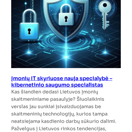
Įmonių IT skyriuose nauja specialybė –
kibernetinio saugumo specialistas
Kas šiandien dedasi Lietuvos įmonių
skaitmeniniame pasaulyje? Šiuolaikinis
verslas jau sunkiai įsivaizduojamas be
skaitmeninių technologijų, kurios tampa
neatsiejama kasdienio darbų sūkurio dalimi.
Pažvelgus į Lietuvos rinkos tendencijas,