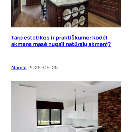
Tarp estetikos ir praktiškumo: kodėl
akmens masė nugali natūralų akmenį?
Namai
|
2025-05-25