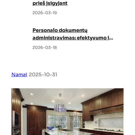
prieš įsigyjant
2026-03-19
Personalo dokumentų
administravimas: efektyvumo ir
tvarkos garantas
2026-03-18
Namai
|
2025-10-31