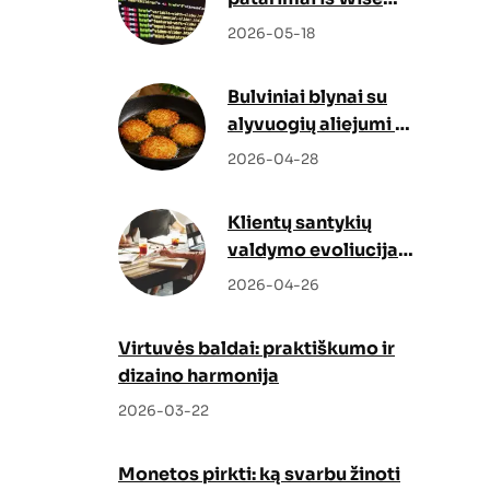
Docs
2026-05-18
Bulviniai blynai su
alyvuogių aliejumi –
netikėtas, bet
2026-04-28
genialus sprendimas
Klientų santykių
valdymo evoliucija:
kaip Odoo CRM ir
2026-04-26
Odoo partneris
keičia verslo augimo
Virtuvės baldai: praktiškumo ir
strategiją
dizaino harmonija
2026-03-22
Monetos pirkti: ką svarbu žinoti