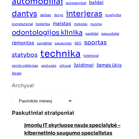
automobiliai
baldai
autoservisai
dantys
interjeras
darbas
durys
juvelyrika
maistas
kompiuteriai
logistika
mokslas
nuoma
odontologijos klinika
papildai
papuošalai
sportas
remontas
sandėliai
saugumas
SEO
technika
statybos
telefonai
žaidimai
žemės ūkis
verslo valdymas
vestuvės
virtuvė
žiedai
Archyvai
Paskutiniai straipsniai
Įmonių IT skyriuose nauja specialybė –
kibernetinio saugumo specialistas