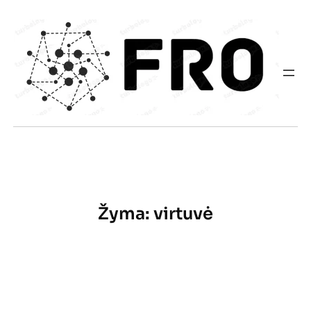
Eiti
prie
turinio
Žyma:
virtuvė