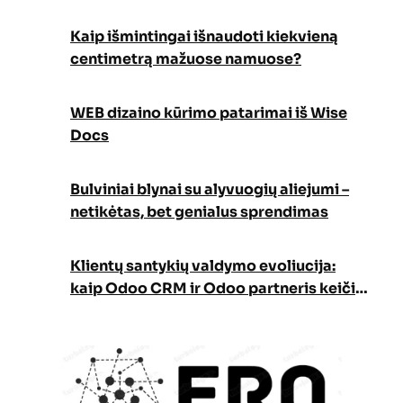
Kaip išmintingai išnaudoti kiekvieną
centimetrą mažuose namuose?
WEB dizaino kūrimo patarimai iš Wise
Docs
Bulviniai blynai su alyvuogių aliejumi –
netikėtas, bet genialus sprendimas
Klientų santykių valdymo evoliucija:
kaip Odoo CRM ir Odoo partneris keičia
verslo augimo strategiją