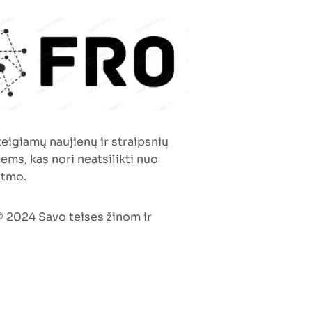
 teigiamų naujienų ir straipsnių
iems, kas nori neatsilikti nuo
itmo.
 2024 Savo teises žinom ir