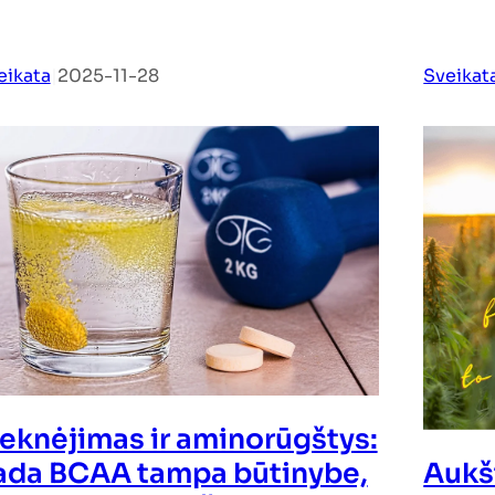
eikata
|
2025-11-28
Sveikat
ieknėjimas ir aminorūgštys:
Aukš
ada BCAA tampa būtinybe,