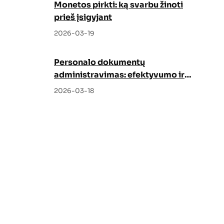
Monetos pirkti: ką svarbu žinoti
prieš įsigyjant
2026-03-19
Personalo dokumentų
administravimas: efektyvumo ir
tvarkos garantas
2026-03-18