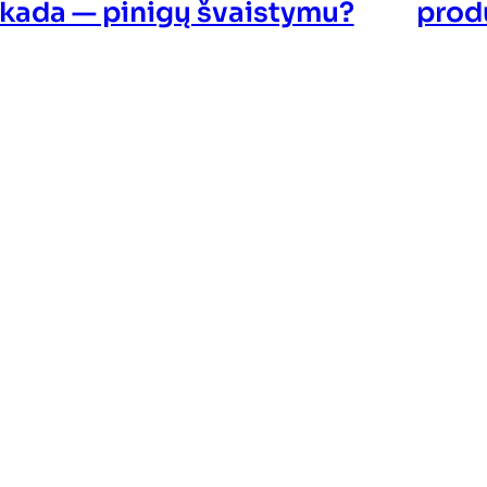
produ
 kada — pinigų švaistymu?