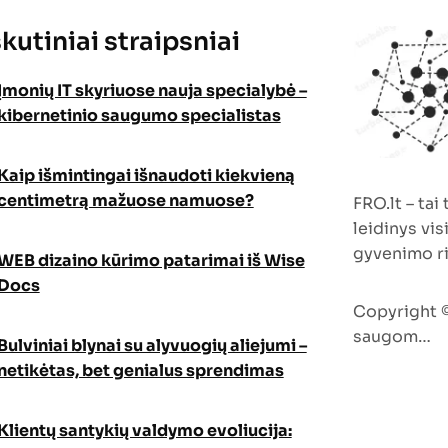
kutiniai straipsniai
Įmonių IT skyriuose nauja specialybė –
kibernetinio saugumo specialistas
Kaip išmintingai išnaudoti kiekvieną
centimetrą mažuose namuose?
FRO.lt – tai
leidinys vis
gyvenimo r
WEB dizaino kūrimo patarimai iš Wise
Docs
Copyright ©
saugom…
Bulviniai blynai su alyvuogių aliejumi –
netikėtas, bet genialus sprendimas
Klientų santykių valdymo evoliucija: