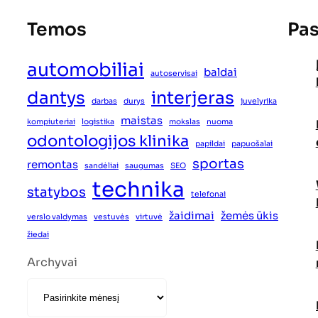
Temos
Pas
automobiliai
baldai
autoservisai
dantys
interjeras
darbas
durys
juvelyrika
maistas
kompiuteriai
logistika
mokslas
nuoma
odontologijos klinika
papildai
papuošalai
sportas
remontas
sandėliai
saugumas
SEO
technika
statybos
telefonai
žaidimai
žemės ūkis
verslo valdymas
vestuvės
virtuvė
žiedai
Archyvai