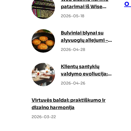
o
patarimai iš Wise
Docs
2026-05-18
Bulviniai blynai su
alyvuogių aliejumi –
netikėtas, bet genialus
2026-04-28
sprendimas
Klientų santykių
valdymo evoliucija:
kaip Odoo CRM ir
2026-04-26
Odoo partneris keičia
verslo augimo
Virtuvės baldai: praktiškumo ir
strategiją
dizaino harmonija
2026-03-22