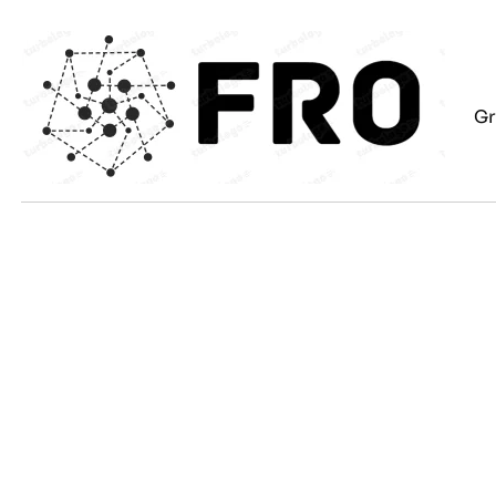
Eiti
prie
turinio
Gr