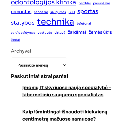
odontologijos klinika
papildai
papuošalai
sportas
remontas
sandėliai
saugumas
SEO
technika
statybos
telefonai
žaidimai
žemės ūkis
verslo valdymas
vestuvės
virtuvė
žiedai
Archyvai
Paskutiniai straipsniai
Įmonių IT skyriuose nauja specialybė –
kibernetinio saugumo specialistas
Kaip išmintingai išnaudoti kiekvieną
centimetrą mažuose namuose?