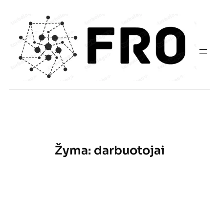
Eiti
prie
turinio
Žyma:
darbuotojai