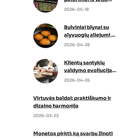
Docs
2026-05-18
Bulviniai blynai su
alyvuogių aliejumi –
netikėtas, bet
2026-04-28
genialus sprendimas
Klientų santykių
valdymo evoliucija:
kaip Odoo CRM ir
2026-04-26
Odoo partneris
keičia verslo augimo
Virtuvės baldai: praktiškumo ir
strategiją
dizaino harmonija
2026-03-22
Monetos pirkti: ką svarbu žinoti