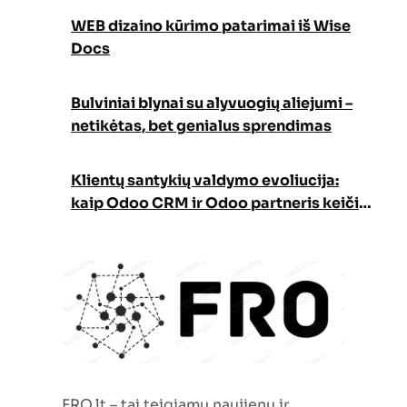
WEB dizaino kūrimo patarimai iš Wise
Docs
Bulviniai blynai su alyvuogių aliejumi –
netikėtas, bet genialus sprendimas
Klientų santykių valdymo evoliucija:
kaip Odoo CRM ir Odoo partneris keičia
verslo augimo strategiją
FRO.lt – tai teigiamų naujienų ir