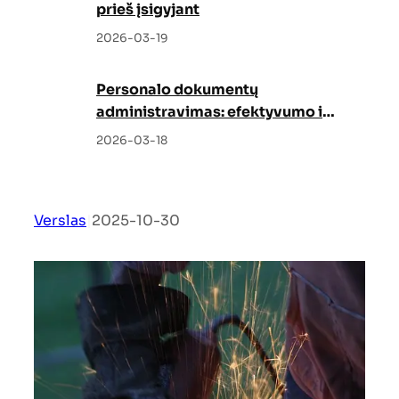
prieš įsigyjant
2026-03-19
Personalo dokumentų
administravimas: efektyvumo ir
tvarkos garantas
2026-03-18
Verslas
|
2025-10-30