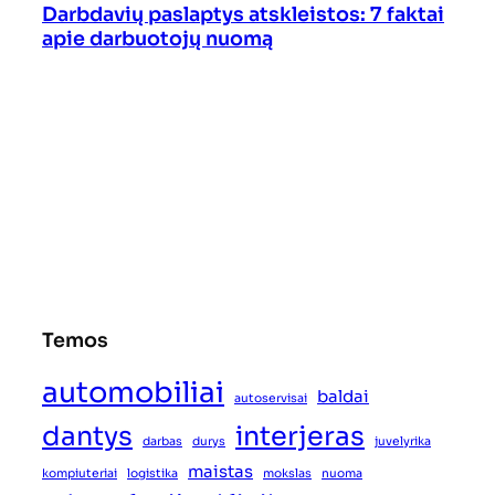
Darbdavių paslaptys atskleistos: 7 faktai
apie darbuotojų nuomą
Temos
automobiliai
baldai
autoservisai
dantys
interjeras
darbas
durys
juvelyrika
maistas
kompiuteriai
logistika
mokslas
nuoma