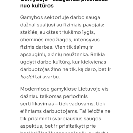
nuo kultūros
Gamybos sektoriuje darbo sauga
dažnai susijusi su fiziniais pavojais:
staklės, aukštas triukšmo lygis,
cheminės medžiagos, intensyvus
fizinis darbas. Vien tik šalmų ir
apsauginių akinių neužtenka. Reikia
ugdyti darbo kultūrą, kur kiekvienas
darbuotojas žino ne tik, ką daro, bet ir
kodėl
tai svarbu.
Moderniose gamyklose Lietuvoje vis
dažniau taikomas periodinis
sertifikavimas – tiek vadovams, tiek
eiliniams darbuotojams. Tai leidžia ne
tik prisiminti svarbiausius saugos
aspektus, bet ir prisitaikyti prie