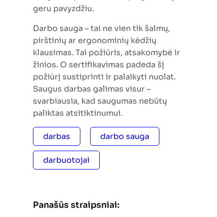
geru pavyzdžiu.
Darbo sauga – tai ne vien tik šalmų,
pirštinių ar ergonominių kėdžių
klausimas. Tai požiūris, atsakomybė ir
žinios. O sertifikavimas padeda šį
požiūrį sustiprinti ir palaikyti nuolat.
Saugus darbas galimas visur –
svarbiausia, kad saugumas nebūtų
paliktas atsitiktinumui.
darbas
darbo sauga
darbuotojai
Panašūs straipsniai: