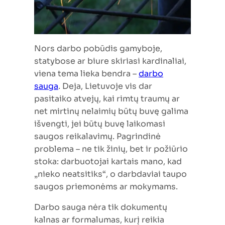
Nors darbo pobūdis gamyboje,
statybose ar biure skiriasi kardinaliai,
viena tema lieka bendra –
darbo
sauga
. Deja, Lietuvoje vis dar
pasitaiko atvejų, kai rimtų traumų ar
net mirtinų nelaimių būtų buvę galima
išvengti, jei būtų buvę laikomasi
saugos reikalavimų. Pagrindinė
problema – ne tik žinių, bet ir požiūrio
stoka: darbuotojai kartais mano, kad
„nieko neatsitiks“, o darbdaviai taupo
saugos priemonėms ar mokymams.
Darbo sauga nėra tik dokumentų
kalnas ar formalumas, kurį reikia