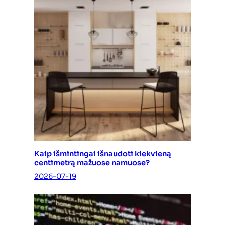
Kaip išmintingai išnaudoti kiekvieną
centimetrą mažuose namuose?
2026-07-19