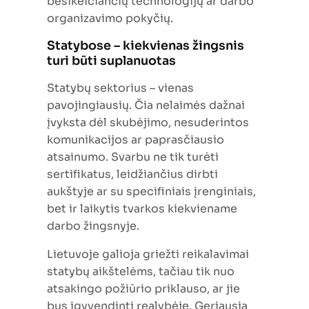
besikeičiančių technologijų ar darbo
organizavimo pokyčių.
Statybose – kiekvienas žingsnis
turi būti suplanuotas
Statybų sektorius – vienas
pavojingiausių. Čia nelaimės dažnai
įvyksta dėl skubėjimo, nesuderintos
komunikacijos ar paprasčiausio
atsainumo. Svarbu ne tik turėti
sertifikatus, leidžiančius dirbti
aukštyje ar su specifiniais įrenginiais,
bet ir laikytis tvarkos kiekviename
darbo žingsnyje.
Lietuvoje galioja griežti reikalavimai
statybų aikštelėms, tačiau tik nuo
atsakingo požiūrio priklauso, ar jie
bus įgyvendinti realybėje. Geriausia