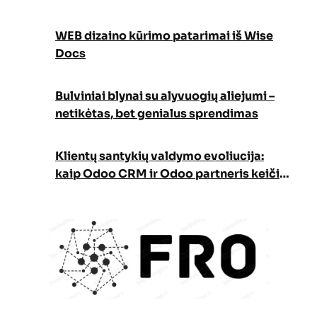
WEB dizaino kūrimo patarimai iš Wise
Docs
Bulviniai blynai su alyvuogių aliejumi –
netikėtas, bet genialus sprendimas
Klientų santykių valdymo evoliucija:
kaip Odoo CRM ir Odoo partneris keičia
verslo augimo strategiją