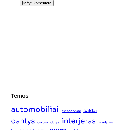
Temos
automobiliai
baldai
autoservisai
dantys
interjeras
darbas
durys
juvelyrika