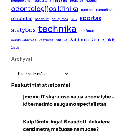
maistas
kompiuteriai
logistika
mokslas
nuoma
odontologijos klinika
papildai
papuošalai
sportas
remontas
sandėliai
saugumas
SEO
technika
statybos
telefonai
žaidimai
žemės ūkis
verslo valdymas
vestuvės
virtuvė
žiedai
Archyvai
Paskutiniai straipsniai
Įmonių IT skyriuose nauja specialybė –
kibernetinio saugumo specialistas
Kaip išmintingai išnaudoti kiekvieną
centimetrą mažuose namuose?