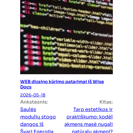
WEB dizaino kūrimo patarimai iš Wise
Docs
2026-05-18
Ankstesnis:
Kitas:
Saulės
Tarp estetikos ir
modulių stogo
praktiškumo: kodėl
dangos iš
akmens masė nugali
Švari Energija
natūralų akmenį?