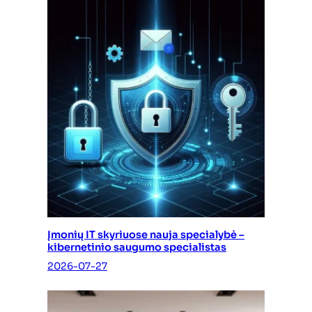
Įmonių IT skyriuose nauja specialybė –
kibernetinio saugumo specialistas
2026-07-27