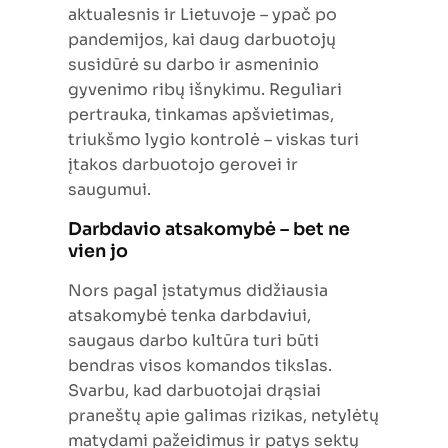
aktualesnis ir Lietuvoje – ypač po
pandemijos, kai daug darbuotojų
susidūrė su darbo ir asmeninio
gyvenimo ribų išnykimu. Reguliari
pertrauka, tinkamas apšvietimas,
triukšmo lygio kontrolė – viskas turi
įtakos darbuotojo gerovei ir
saugumui.
Darbdavio atsakomybė – bet ne
vien jo
Nors pagal įstatymus didžiausia
atsakomybė tenka darbdaviui,
saugaus darbo kultūra turi būti
bendras visos komandos tikslas.
Svarbu, kad darbuotojai drąsiai
praneštų apie galimas rizikas, netylėtų
matydami pažeidimus ir patys sektų