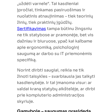
„uždėti varnele“. Tai kasdieniai
įpročiai, tinkamas pasiruošimas ir
nuolatinis atnaujinimas – tiek teorinių
žinių, tiek praktinių įgūdžių.
Sertifikavimas
tampa būtinu žingsniu
ne tik statybose ar pramonėje, bet vis
dažniau ir biuruose, ypač kai kalbame
apie ergonomiką, psichologinį
saugumą ar darbo su IT priemonėmis
specifiką.
Norint dirbti saugiai, reikia ne tik
žinoti taisykles – svarbiausia jas taikyti
kasdienybėje. Ir tai įmanoma visur: ar
valdai kraną statybų aikštelėje, ar dirbi
prie kompiuterio administracijos
skyriuje.
Gamyboje – saugumas prasideda