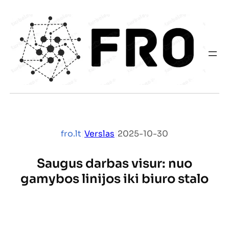
Eiti
prie
turinio
fro.lt
|
Verslas
|
2025-10-30
Saugus darbas visur: nuo
gamybos linijos iki biuro stalo