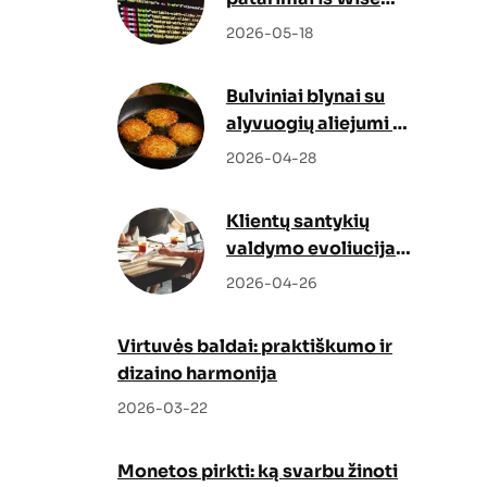
Docs
2026-05-18
Bulviniai blynai su
alyvuogių aliejumi –
netikėtas, bet
2026-04-28
genialus sprendimas
Klientų santykių
valdymo evoliucija:
kaip Odoo CRM ir
2026-04-26
Odoo partneris
keičia verslo augimo
Virtuvės baldai: praktiškumo ir
strategiją
dizaino harmonija
2026-03-22
Monetos pirkti: ką svarbu žinoti