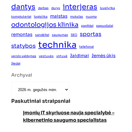
dantys
interjeras
darbas
durys
juvelyrika
maistas
kompiuteriai
logistika
mokslas
nuoma
odontologijos klinika
papildai
papuošalai
sportas
remontas
sandėliai
saugumas
SEO
technika
statybos
telefonai
žaidimai
žemės ūkis
verslo valdymas
vestuvės
virtuvė
žiedai
Archyvai
Paskutiniai straipsniai
Įmonių IT skyriuose nauja specialybė –
kibernetinio saugumo specialistas