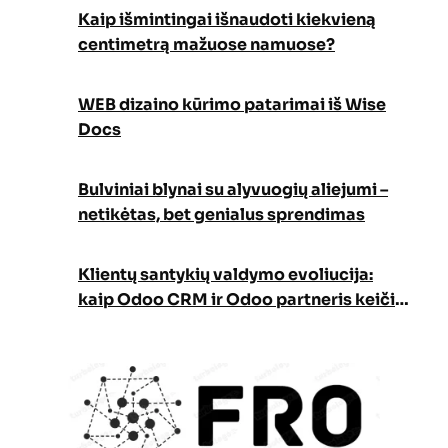
Kaip išmintingai išnaudoti kiekvieną
centimetrą mažuose namuose?
WEB dizaino kūrimo patarimai iš Wise
Docs
Bulviniai blynai su alyvuogių aliejumi –
netikėtas, bet genialus sprendimas
Klientų santykių valdymo evoliucija:
kaip Odoo CRM ir Odoo partneris keičia
verslo augimo strategiją