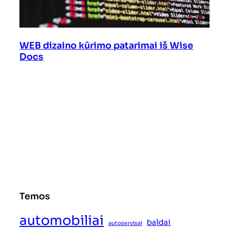
WEB dizaino kūrimo patarimai iš Wise
Docs
Temos
automobiliai
baldai
autoservisai