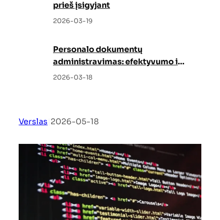
prieš įsigyjant
2026-03-19
Personalo dokumentų
administravimas: efektyvumo ir
tvarkos garantas
2026-03-18
Verslas
|
2026-05-18