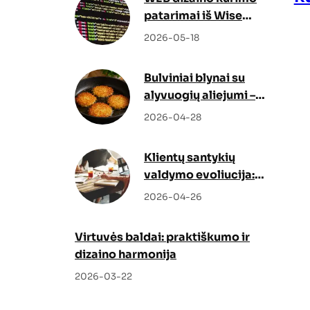
patarimai iš Wise
Docs
2026-05-18
Bulviniai blynai su
alyvuogių aliejumi –
netikėtas, bet genialus
2026-04-28
sprendimas
Klientų santykių
valdymo evoliucija:
kaip Odoo CRM ir
2026-04-26
Odoo partneris keičia
verslo augimo
Virtuvės baldai: praktiškumo ir
strategiją
dizaino harmonija
2026-03-22