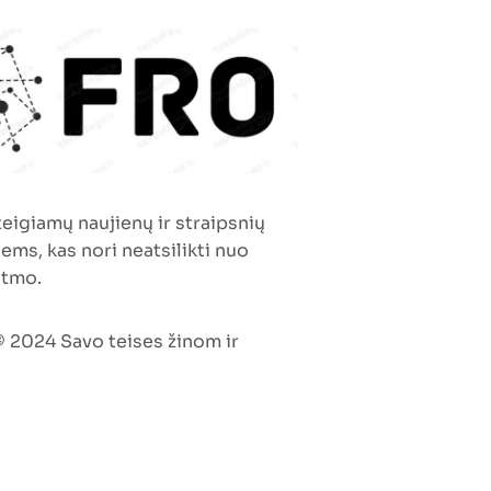
 teigiamų naujienų ir straipsnių
iems, kas nori neatsilikti nuo
itmo.
 2024 Savo teises žinom ir