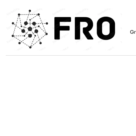
Eiti
prie
turinio
Gr