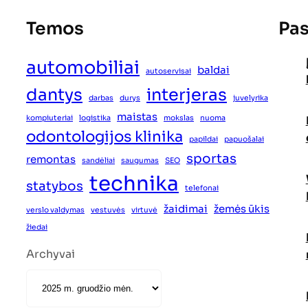
Temos
Pas
automobiliai
baldai
autoservisai
dantys
interjeras
darbas
durys
juvelyrika
maistas
kompiuteriai
logistika
mokslas
nuoma
odontologijos klinika
papildai
papuošalai
sportas
remontas
sandėliai
saugumas
SEO
technika
statybos
telefonai
žaidimai
žemės ūkis
verslo valdymas
vestuvės
virtuvė
žiedai
Archyvai