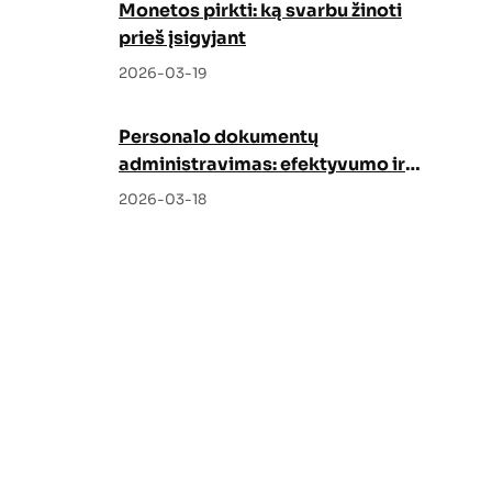
Monetos pirkti: ką svarbu žinoti
prieš įsigyjant
2026-03-19
Personalo dokumentų
administravimas: efektyvumo ir
tvarkos garantas
2026-03-18