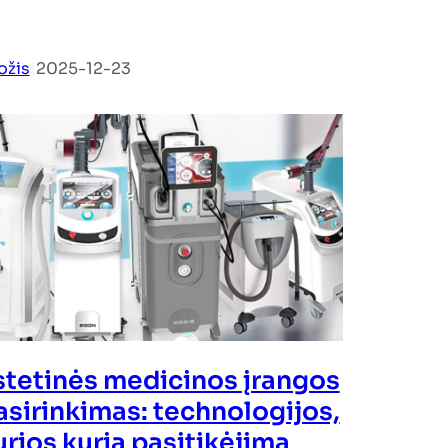
ožis
|
2025-12-23
stetinės medicinos įrangos
asirinkimas: technologijos,
urios kuria pasitikėjimą