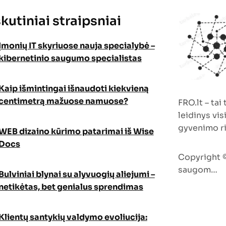
kutiniai straipsniai
Įmonių IT skyriuose nauja specialybė –
kibernetinio saugumo specialistas
Kaip išmintingai išnaudoti kiekvieną
centimetrą mažuose namuose?
FRO.lt – tai
leidinys vis
gyvenimo r
WEB dizaino kūrimo patarimai iš Wise
Docs
Copyright ©
saugom…
Bulviniai blynai su alyvuogių aliejumi –
netikėtas, bet genialus sprendimas
Klientų santykių valdymo evoliucija: