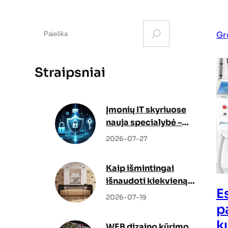
S
Gr
e
a
r
Straipsniai
c
h
Įmonių IT skyriuose
nauja specialybė –
kibernetinio saugumo
2026-07-27
specialistas
Kaip išmintingai
išnaudoti kiekvieną
E
centimetrą mažuose
2026-07-19
namuose?
p
k
WEB dizaino kūrimo