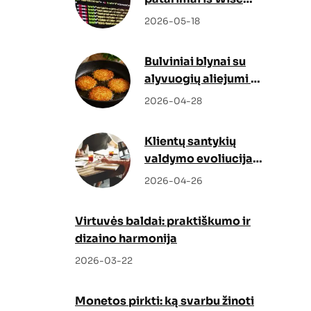
Docs
2026-05-18
Bulviniai blynai su
alyvuogių aliejumi –
netikėtas, bet
2026-04-28
genialus sprendimas
Klientų santykių
valdymo evoliucija:
kaip Odoo CRM ir
2026-04-26
Odoo partneris
keičia verslo augimo
Virtuvės baldai: praktiškumo ir
strategiją
dizaino harmonija
2026-03-22
Monetos pirkti: ką svarbu žinoti