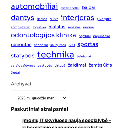
automobiliai
baldai
autoservisai
dantys
interjeras
darbas
durys
juvelyrika
maistas
kompiuteriai
logistika
mokslas
nuoma
odontologijos klinika
papildai
papuošalai
sportas
remontas
sandėliai
saugumas
SEO
technika
statybos
telefonai
žaidimai
žemės ūkis
verslo valdymas
vestuvės
virtuvė
žiedai
Archyvai
Paskutiniai straipsniai
Įmonių IT skyriuose nauja specialybė –
kibernetinio saugumo specialistas