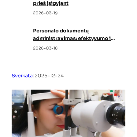
prieš įsigyjant
2026-03-19
Personalo dokumentų
administravimas: efektyvumo ir
tvarkos garantas
2026-03-18
Sveikata
|
2025-12-24