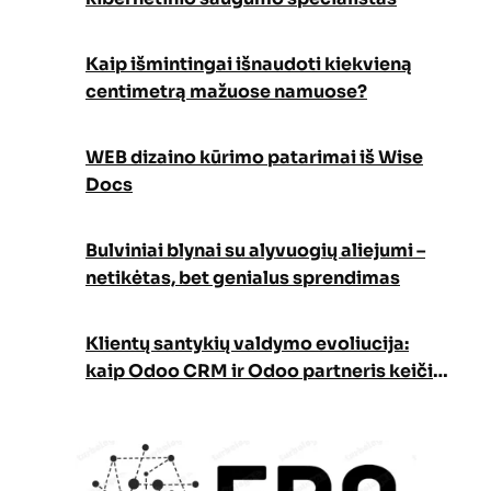
Kaip išmintingai išnaudoti kiekvieną
centimetrą mažuose namuose?
WEB dizaino kūrimo patarimai iš Wise
Docs
Bulviniai blynai su alyvuogių aliejumi –
netikėtas, bet genialus sprendimas
Klientų santykių valdymo evoliucija:
kaip Odoo CRM ir Odoo partneris keičia
verslo augimo strategiją