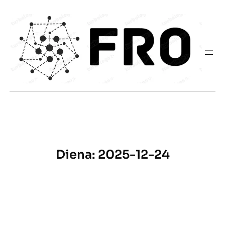
Eiti
prie
turinio
Diena:
2025-12-24