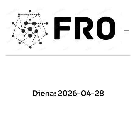
Eiti
prie
turinio
Diena:
2026-04-28