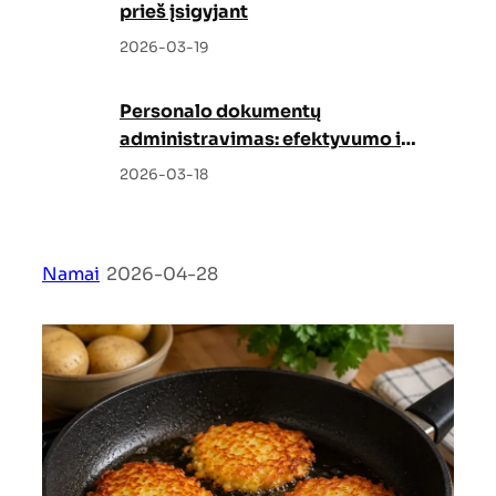
prieš įsigyjant
2026-03-19
Personalo dokumentų
administravimas: efektyvumo ir
tvarkos garantas
2026-03-18
Namai
|
2026-04-28