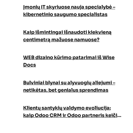
Įmonių IT skyriuose nauja specialybė –
kibernetinio saugumo specialistas
Kaip išmintingai išnaudoti kiekvieną
centimetrą mažuose namuose?
WEB dizaino kūrimo patarimai iš Wise
Docs
Bulviniai blynai su alyvuogių aliejumi –
netikėtas, bet genialus sprendimas
Klientų santykių valdymo evoliucija:
kaip Odoo CRM ir Odoo partneris keičia
verslo augimo strategiją