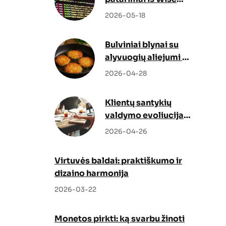
Docs
2026-05-18
Bulviniai blynai su
alyvuogių aliejumi –
netikėtas, bet
2026-04-28
genialus sprendimas
Klientų santykių
valdymo evoliucija:
kaip Odoo CRM ir
2026-04-26
Odoo partneris
keičia verslo augimo
Virtuvės baldai: praktiškumo ir
strategiją
dizaino harmonija
2026-03-22
Monetos pirkti: ką svarbu žinoti