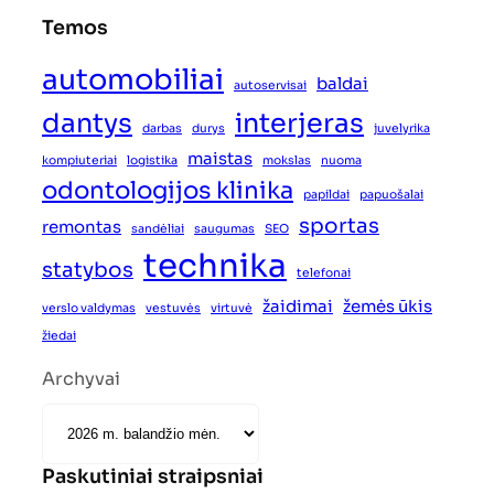
Temos
automobiliai
baldai
autoservisai
dantys
interjeras
darbas
durys
juvelyrika
maistas
kompiuteriai
logistika
mokslas
nuoma
odontologijos klinika
papildai
papuošalai
sportas
remontas
sandėliai
saugumas
SEO
technika
statybos
telefonai
žaidimai
žemės ūkis
verslo valdymas
vestuvės
virtuvė
žiedai
Archyvai
Paskutiniai straipsniai