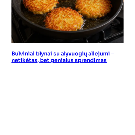
Bulviniai blynai su alyvuogių aliejumi –
netikėtas, bet genialus sprendimas