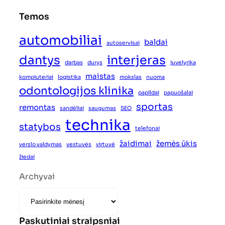
Temos
automobiliai
baldai
autoservisai
dantys
interjeras
darbas
durys
juvelyrika
maistas
kompiuteriai
logistika
mokslas
nuoma
odontologijos klinika
papildai
papuošalai
sportas
remontas
sandėliai
saugumas
SEO
technika
statybos
telefonai
žaidimai
žemės ūkis
verslo valdymas
vestuvės
virtuvė
žiedai
Archyvai
Paskutiniai straipsniai