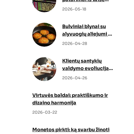
Docs
2026-05-18
Bulviniai blynai su
alyvuogių aliejumi –
netikėtas, bet
2026-04-28
genialus sprendimas
Klientų santykių
valdymo evoliucija:
kaip Odoo CRM ir
2026-04-26
Odoo partneris
keičia verslo augimo
Virtuvės baldai: praktiškumo ir
strategiją
dizaino harmonija
2026-03-22
Monetos pirkti: ką svarbu žinoti