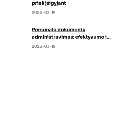
prieš įsigyjant
2026-03-19
Personalo dokumentų
administravimas: efektyvumo ir
tvarkos garantas
2026-03-18