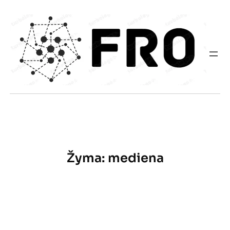
Eiti
prie
turinio
Žyma:
mediena