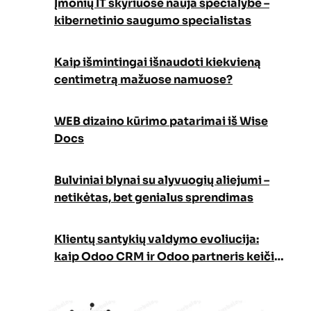
Įmonių IT skyriuose nauja specialybė –
kibernetinio saugumo specialistas
Kaip išmintingai išnaudoti kiekvieną
centimetrą mažuose namuose?
WEB dizaino kūrimo patarimai iš Wise
Docs
Bulviniai blynai su alyvuogių aliejumi –
netikėtas, bet genialus sprendimas
Klientų santykių valdymo evoliucija:
kaip Odoo CRM ir Odoo partneris keičia
verslo augimo strategiją