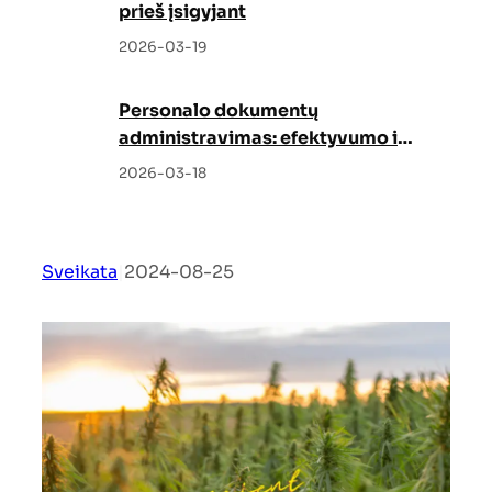
prieš įsigyjant
2026-03-19
Personalo dokumentų
administravimas: efektyvumo ir
tvarkos garantas
2026-03-18
Sveikata
|
2024-08-25