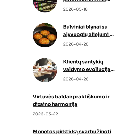
Docs
2026-05-18
Bulviniai blynai su
alyvuogių aliejumi –
netikėtas, bet
2026-04-28
genialus sprendimas
Klientų santykių
valdymo evoliucija:
kaip Odoo CRM ir
2026-04-26
Odoo partneris
keičia verslo augimo
Virtuvės baldai: praktiškumo ir
strategiją
dizaino harmonija
2026-03-22
Monetos pirkti: ką svarbu žinoti