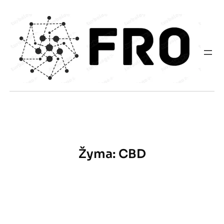
Eiti
prie
turinio
Žyma:
CBD