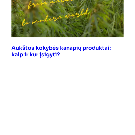
Aukštos kokybės kanapių produktai:
kaip ir kur įsigyti?