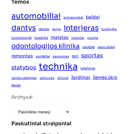
Temos
automobiliai
baldai
autoservisai
dantys
interjeras
darbas
durys
juvelyrika
maistas
kompiuteriai
logistika
mokslas
nuoma
odontologijos klinika
papildai
papuošalai
sportas
remontas
sandėliai
saugumas
SEO
technika
statybos
telefonai
žaidimai
žemės ūkis
verslo valdymas
vestuvės
virtuvė
žiedai
Archyvai
Paskutiniai straipsniai