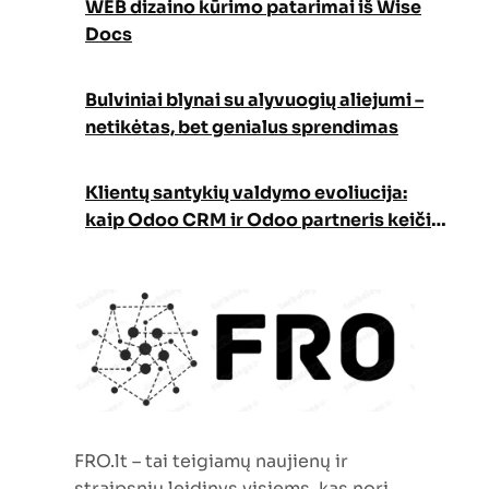
WEB dizaino kūrimo patarimai iš Wise
Docs
Bulviniai blynai su alyvuogių aliejumi –
netikėtas, bet genialus sprendimas
Klientų santykių valdymo evoliucija:
kaip Odoo CRM ir Odoo partneris keičia
verslo augimo strategiją
FRO.lt – tai teigiamų naujienų ir
straipsnių leidinys visiems, kas nori