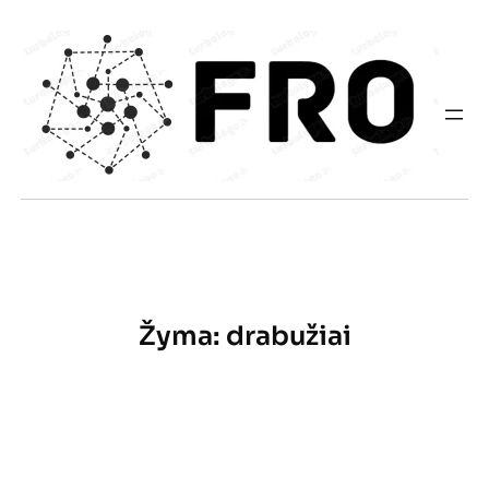
Eiti
prie
turinio
Žyma:
drabužiai