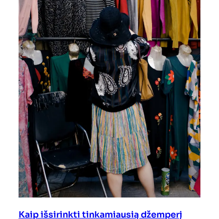
Kaip išsirinkti tinkamiausią džemperį