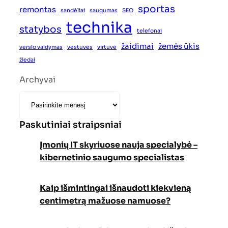
sportas
remontas
sandėliai
saugumas
SEO
technika
statybos
telefonai
žaidimai
žemės ūkis
verslo valdymas
vestuvės
virtuvė
žiedai
Archyvai
Paskutiniai straipsniai
Įmonių IT skyriuose nauja specialybė –
kibernetinio saugumo specialistas
Kaip išmintingai išnaudoti kiekvieną
centimetrą mažuose namuose?