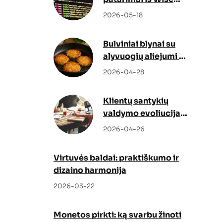
Docs
2026-05-18
Bulviniai blynai su
alyvuogių aliejumi –
netikėtas, bet
2026-04-28
genialus sprendimas
Klientų santykių
valdymo evoliucija:
kaip Odoo CRM ir
2026-04-26
Odoo partneris
keičia verslo augimo
Virtuvės baldai: praktiškumo ir
strategiją
dizaino harmonija
2026-03-22
Monetos pirkti: ką svarbu žinoti