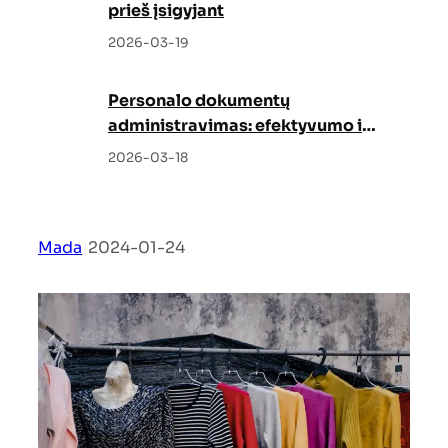
prieš įsigyjant
2026-03-19
Personalo dokumentų
administravimas: efektyvumo ir
tvarkos garantas
2026-03-18
Mada
|
2024-01-24