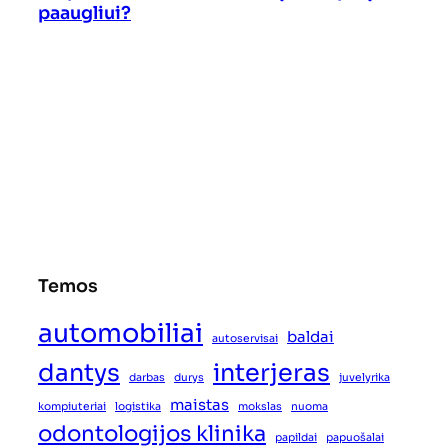
paaugliui?
Temos
automobiliai
baldai
autoservisai
dantys
interjeras
darbas
durys
juvelyrika
maistas
kompiuteriai
logistika
mokslas
nuoma
odontologijos klinika
papildai
papuošalai