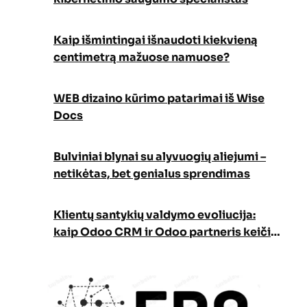
Kaip išmintingai išnaudoti kiekvieną
centimetrą mažuose namuose?
WEB dizaino kūrimo patarimai iš Wise
Docs
Bulviniai blynai su alyvuogių aliejumi –
netikėtas, bet genialus sprendimas
Klientų santykių valdymo evoliucija:
kaip Odoo CRM ir Odoo partneris keičia
verslo augimo strategiją