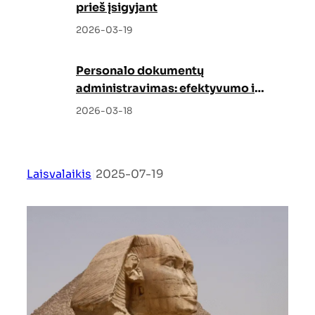
prieš įsigyjant
2026-03-19
Personalo dokumentų
administravimas: efektyvumo ir
tvarkos garantas
2026-03-18
Laisvalaikis
|
2025-07-19