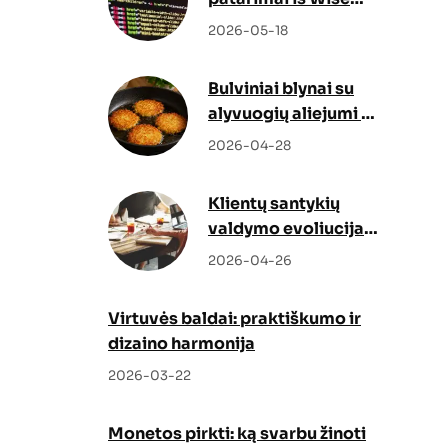
Docs
2026-05-18
Bulviniai blynai su
alyvuogių aliejumi –
netikėtas, bet
2026-04-28
genialus sprendimas
Klientų santykių
valdymo evoliucija:
kaip Odoo CRM ir
2026-04-26
Odoo partneris
keičia verslo augimo
Virtuvės baldai: praktiškumo ir
strategiją
dizaino harmonija
2026-03-22
Monetos pirkti: ką svarbu žinoti