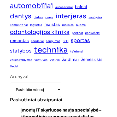
automobiliai
baldai
autoservisai
dantys
interjeras
darbas
durys
juvelyrika
maistas
kompiuteriai
logistika
mokslas
nuoma
odontologijos klinika
papildai
papuošalai
sportas
remontas
sandėliai
saugumas
SEO
technika
statybos
telefonai
žaidimai
žemės ūkis
verslo valdymas
vestuvės
virtuvė
žiedai
Archyvai
Paskutiniai straipsniai
Įmonių IT skyriuose nauja specialybė –
kibernetinio saugumo specialistas