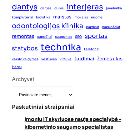
dantys
interjeras
darbas
durys
juvelyrika
maistas
kompiuteriai
logistika
mokslas
nuoma
odontologijos klinika
papildai
papuošalai
sportas
remontas
sandėliai
saugumas
SEO
technika
statybos
telefonai
žaidimai
žemės ūkis
verslo valdymas
vestuvės
virtuvė
žiedai
Archyvai
Paskutiniai straipsniai
Įmonių IT skyriuose nauja specialybė –
kibernetinio saugumo specialistas