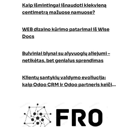
Kaip išmintingai išnaudoti kiekvieną
centimetrą mažuose namuose?
WEB dizaino kūrimo patarimai iš Wise
Docs
Bulviniai blynai su alyvuogių aliejumi –
netikėtas, bet genialus sprendimas
Klientų santykių valdymo evoliucija:
kaip Odoo CRM ir Odoo partneris keičia
verslo augimo strategiją