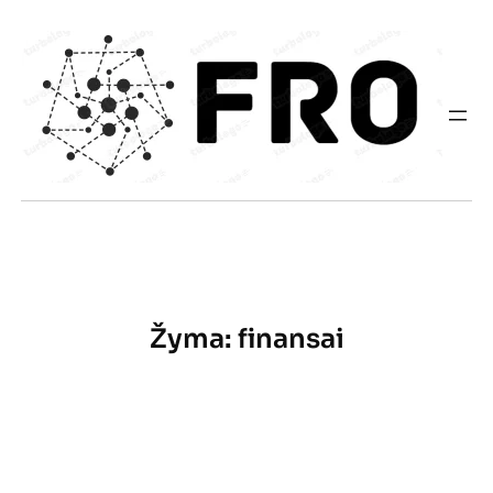
Eiti
prie
turinio
Žyma:
finansai