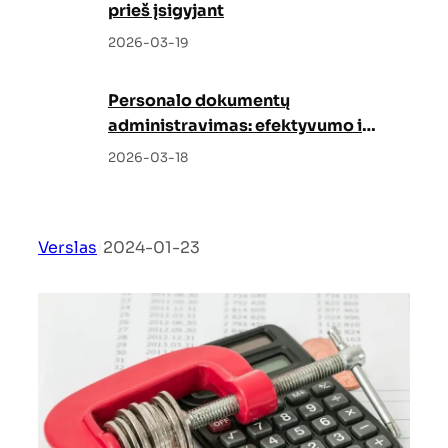
prieš įsigyjant
2026-03-19
Personalo dokumentų
administravimas: efektyvumo ir
tvarkos garantas
2026-03-18
Verslas
|
2024-01-23