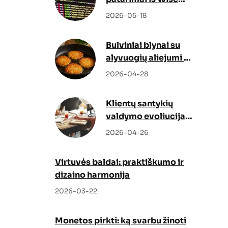
Docs
2026-05-18
Bulviniai blynai su
alyvuogių aliejumi –
netikėtas, bet
2026-04-28
genialus sprendimas
Klientų santykių
valdymo evoliucija:
kaip Odoo CRM ir
2026-04-26
Odoo partneris
keičia verslo augimo
Virtuvės baldai: praktiškumo ir
strategiją
dizaino harmonija
2026-03-22
Monetos pirkti: ką svarbu žinoti