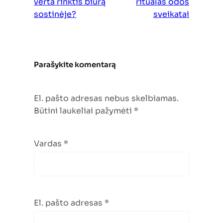
verta rinktis biurą
ritualas odos
sostinėje?
sveikatai
Parašykite komentarą
El. pašto adresas nebus skelbiamas.
Būtini laukeliai pažymėti
*
Vardas
*
El. pašto adresas
*