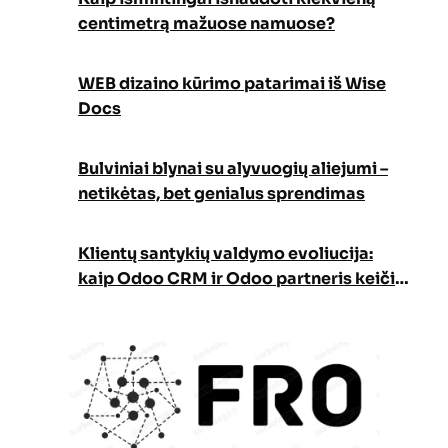
centimetrą mažuose namuose?
WEB dizaino kūrimo patarimai iš Wise
Docs
Bulviniai blynai su alyvuogių aliejumi –
netikėtas, bet genialus sprendimas
Klientų santykių valdymo evoliucija:
kaip Odoo CRM ir Odoo partneris keičia
verslo augimo strategiją