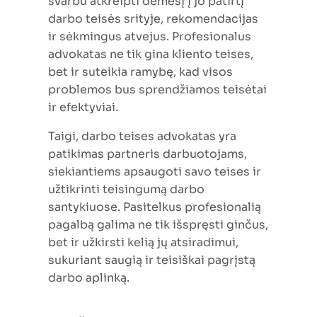
svarbu atkreipti dėmesį į jo patirtį
darbo teisės srityje, rekomendacijas
ir sėkmingus atvejus. Profesionalus
advokatas ne tik gina kliento teises,
bet ir suteikia ramybę, kad visos
problemos bus sprendžiamos teisėtai
ir efektyviai.
Taigi, darbo teises advokatas yra
patikimas partneris darbuotojams,
siekiantiems apsaugoti savo teises ir
užtikrinti teisingumą darbo
santykiuose. Pasitelkus profesionalią
pagalbą galima ne tik išspręsti ginčus,
bet ir užkirsti kelią jų atsiradimui,
sukuriant saugią ir teisiškai pagrįstą
darbo aplinką.