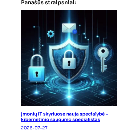
Panašūs straipsniai:
Įmonių IT skyriuose nauja specialybė –
kibernetinio saugumo specialistas
2026-07-27