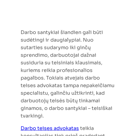
Darbo santykiai šiandien gali būti
sudėtingi ir daugialypiai. Nuo
sutarties sudarymo iki ginčų
sprendimo, darbuotojai dažnai
susiduria su teisiniais klausimais,
kuriems reikia profesionalios
pagalbos. Tokiais atvejais darbo
teises advokatas tampa nepakeičiamu
specialistu, galinčiu užtikrinti, kad
darbuotojų teisės būtų tinkamai
ginamos, o darbo santykiai – teisiškai
tvarkingi.
Darbo teises advokatas
teikia
konsultacijas tiek prieš pradedant