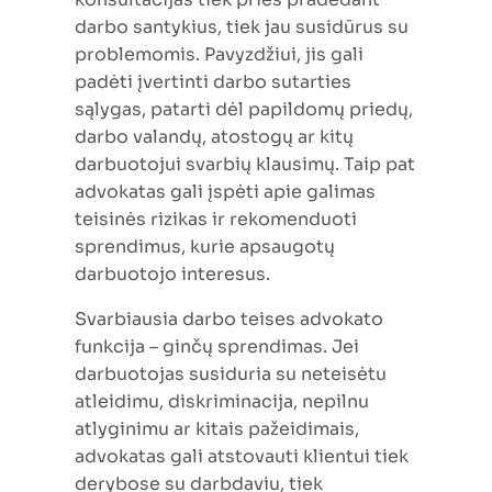
darbo santykius, tiek jau susidūrus su
problemomis. Pavyzdžiui, jis gali
padėti įvertinti darbo sutarties
sąlygas, patarti dėl papildomų priedų,
darbo valandų, atostogų ar kitų
darbuotojui svarbių klausimų. Taip pat
advokatas gali įspėti apie galimas
teisinės rizikas ir rekomenduoti
sprendimus, kurie apsaugotų
darbuotojo interesus.
Svarbiausia darbo teises advokato
funkcija – ginčų sprendimas. Jei
darbuotojas susiduria su neteisėtu
atleidimu, diskriminacija, nepilnu
atlyginimu ar kitais pažeidimais,
advokatas gali atstovauti klientui tiek
derybose su darbdaviu, tiek