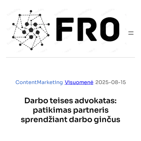
Eiti
prie
turinio
ContentMarketing
|
Visuomenė
|
2025-08-15
Darbo teises advokatas:
patikimas partneris
sprendžiant darbo ginčus