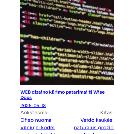
WEB dizaino kūrimo patarimai iš Wise
Docs
2026-05-18
Ankstesnis:
Kitas:
Ofiso nuoma
Veido kaukės:
Vilniuje: kodėl
natūralus grožio