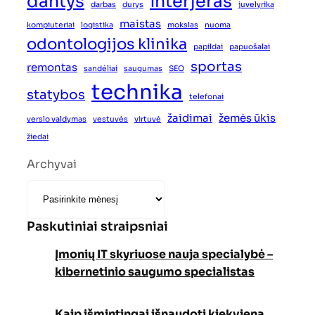
dantys
interjeras
darbas
durys
juvelyrika
maistas
kompiuteriai
logistika
mokslas
nuoma
odontologijos klinika
papildai
papuošalai
sportas
remontas
sandėliai
saugumas
SEO
technika
statybos
telefonai
žaidimai
žemės ūkis
verslo valdymas
vestuvės
virtuvė
žiedai
Archyvai
Paskutiniai straipsniai
Įmonių IT skyriuose nauja specialybė –
kibernetinio saugumo specialistas
Kaip išmintingai išnaudoti kiekvieną