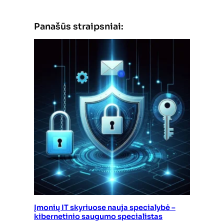
Panašūs straipsniai:
Įmonių IT skyriuose nauja specialybė –
kibernetinio saugumo specialistas