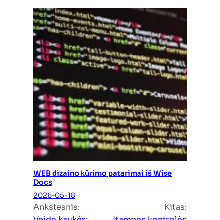
WEB dizaino kūrimo patarimai iš Wise
Docs
2026-05-18
Ankstesnis:
Kitas:
Veido kaukės:
Įtampos kontrolės