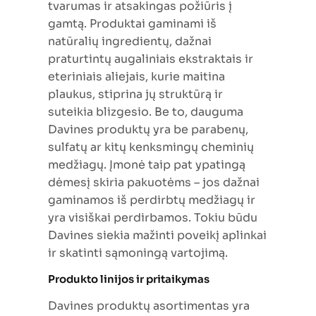
tvarumas ir atsakingas požiūris į
gamtą. Produktai gaminami iš
natūralių ingredientų, dažnai
praturtintų augaliniais ekstraktais ir
eteriniais aliejais, kurie maitina
plaukus, stiprina jų struktūrą ir
suteikia blizgesio. Be to, dauguma
Davines produktų yra be parabenų,
sulfatų ar kitų kenksmingų cheminių
medžiagų. Įmonė taip pat ypatingą
dėmesį skiria pakuotėms – jos dažnai
gaminamos iš perdirbtų medžiagų ir
yra visiškai perdirbamos. Tokiu būdu
Davines siekia mažinti poveikį aplinkai
ir skatinti sąmoningą vartojimą.
Produkto linijos ir pritaikymas
Davines produktų asortimentas yra