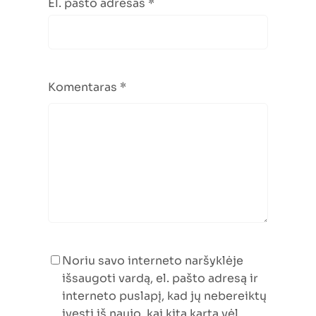
El. pašto adresas
*
Komentaras
*
Noriu savo interneto naršyklėje
išsaugoti vardą, el. pašto adresą ir
interneto puslapį, kad jų nebereiktų
įvesti iš naujo, kai kitą kartą vėl