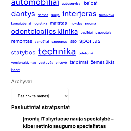
automobiliai
baldai
autoservisai
dantys
interjeras
darbas
durys
juvelyrika
maistas
kompiuteriai
logistika
mokslas
nuoma
odontologijos klinika
papildai
papuošalai
sportas
remontas
sandėliai
saugumas
SEO
technika
statybos
telefonai
žaidimai
žemės ūkis
verslo valdymas
vestuvės
virtuvė
žiedai
Archyvai
Paskutiniai straipsniai
Įmonių IT skyriuose nauja specialybė –
kibernetinio saugumo specialistas