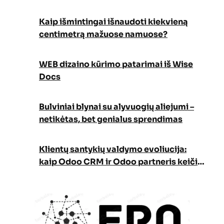
Kaip išmintingai išnaudoti kiekvieną
centimetrą mažuose namuose?
WEB dizaino kūrimo patarimai iš Wise
Docs
Bulviniai blynai su alyvuogių aliejumi –
netikėtas, bet genialus sprendimas
Klientų santykių valdymo evoliucija:
kaip Odoo CRM ir Odoo partneris keičia
verslo augimo strategiją