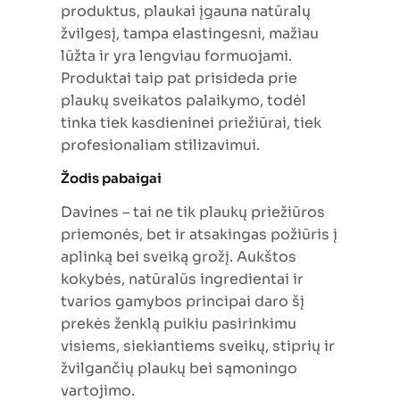
produktus, plaukai įgauna natūralų
žvilgesį, tampa elastingesni, mažiau
lūžta ir yra lengviau formuojami.
Produktai taip pat prisideda prie
plaukų sveikatos palaikymo, todėl
tinka tiek kasdieninei priežiūrai, tiek
profesionaliam stilizavimui.
Žodis pabaigai
Davines – tai ne tik plaukų priežiūros
priemonės, bet ir atsakingas požiūris į
aplinką bei sveiką grožį. Aukštos
kokybės, natūralūs ingredientai ir
tvarios gamybos principai daro šį
prekės ženklą puikiu pasirinkimu
visiems, siekiantiems sveikų, stiprių ir
žvilgančių plaukų bei sąmoningo
vartojimo.