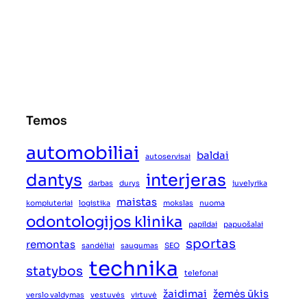
Temos
automobiliai
baldai
autoservisai
dantys
interjeras
darbas
durys
juvelyrika
maistas
kompiuteriai
logistika
mokslas
nuoma
odontologijos klinika
papildai
papuošalai
sportas
remontas
sandėliai
saugumas
SEO
technika
statybos
telefonai
žaidimai
žemės ūkis
verslo valdymas
vestuvės
virtuvė