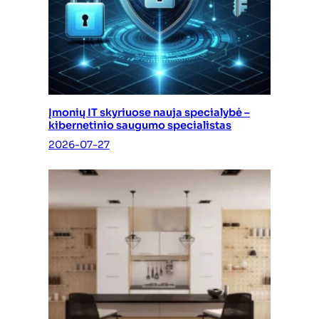
Įmonių IT skyriuose nauja specialybė –
kibernetinio saugumo specialistas
2026-07-27