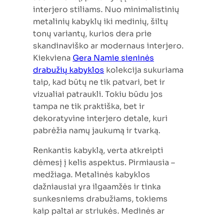
interjero stiliams. Nuo minimalistinių
metalinių kabyklų iki medinių, šiltų
tonų variantų, kurios dera prie
skandinaviško ar modernaus interjero.
Kiekviena
Gera Namie sieninės
drabužių kabyklos
kolekcija sukuriama
taip, kad būtų ne tik patvari, bet ir
vizualiai patraukli. Tokiu būdu jos
tampa ne tik praktiška, bet ir
dekoratyvine interjero detale, kuri
pabrėžia namų jaukumą ir tvarką.
Renkantis kabyklą, verta atkreipti
dėmesį į kelis aspektus. Pirmiausia –
medžiaga. Metalinės kabyklos
dažniausiai yra ilgaamžės ir tinka
sunkesniems drabužiams, tokiems
kaip paltai ar striukės. Medinės ar