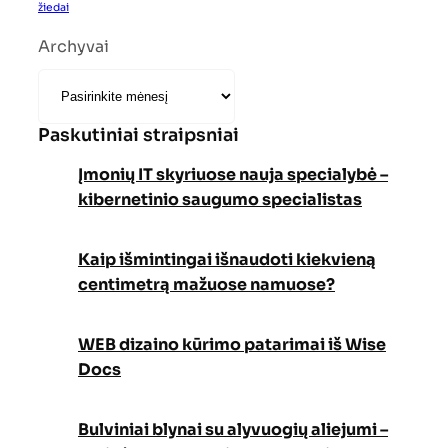
žiedai
Archyvai
Paskutiniai straipsniai
Įmonių IT skyriuose nauja specialybė –
kibernetinio saugumo specialistas
Kaip išmintingai išnaudoti kiekvieną
centimetrą mažuose namuose?
WEB dizaino kūrimo patarimai iš Wise
Docs
Bulviniai blynai su alyvuogių aliejumi –