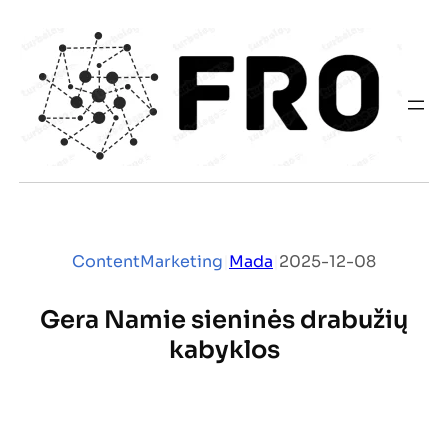
Eiti
prie
turinio
ContentMarketing
|
Mada
|
2025-12-08
Gera Namie sieninės drabužių
kabyklos