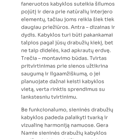
faneruotos kabyklos suteikia šilumos
pojūtį ir dera prie natūralių interjero
elementų, tačiau joms reikia šiek tiek
daugiau priežiūros. Antra – dizainas ir
dydis. Kabyklos turi būti pakankamai
talpios pagal jūsų drabužių kiekį, bet
ne taip didelės, kad apkrautų erdvę.
Trečia – montavimo būdas. Tvirtas
pritvirtinimas prie sienos užtikrina
saugumą ir ilgaamžiškumą, o jei
planuojate dažnai keisti kabyklos
vietą, verta rinktis sprendimus su
lankstesniu tvirtinimu.
Be funkcionalumo, sieninės drabužių
kabyklos padeda palaikyti tvarką ir
vizualinę harmoniją namuose. Gera
Namie sieninės drabužių kabyklos