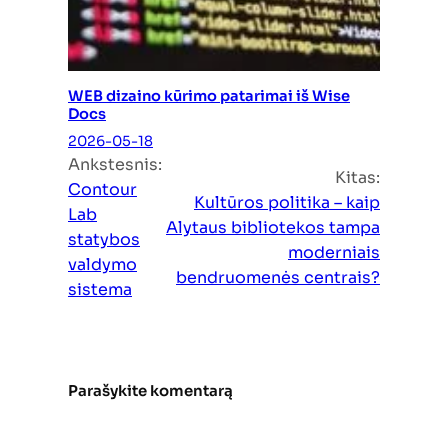
WEB dizaino kūrimo patarimai iš Wise
Docs
2026-05-18
Ankstesnis:
Kitas:
Contour
Kultūros politika – kaip
Lab
Alytaus bibliotekos tampa
statybos
moderniais
valdymo
bendruomenės centrais?
sistema
Parašykite komentarą