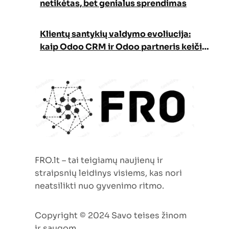
netikėtas, bet genialus sprendimas
Klientų santykių valdymo evoliucija:
kaip Odoo CRM ir Odoo partneris keičia
verslo augimo strategiją
FRO.lt – tai teigiamų naujienų ir
straipsnių leidinys visiems, kas nori
neatsilikti nuo gyvenimo ritmo.
Copyright © 2024 Savo teises žinom
ir saugom…