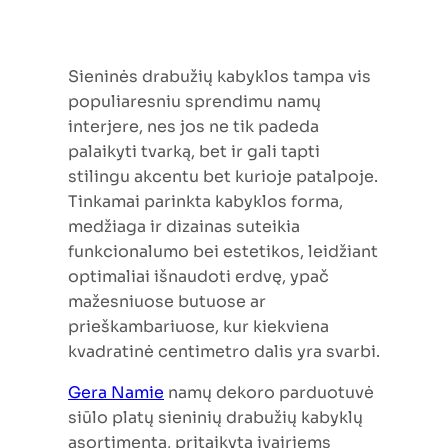
Sieninės drabužių kabyklos tampa vis
populiaresniu sprendimu namų
interjere, nes jos ne tik padeda
palaikyti tvarką, bet ir gali tapti
stilingu akcentu bet kurioje patalpoje.
Tinkamai parinkta kabyklos forma,
medžiaga ir dizainas suteikia
funkcionalumo bei estetikos, leidžiant
optimaliai išnaudoti erdvę, ypač
mažesniuose butuose ar
prieškambariuose, kur kiekviena
kvadratinė centimetro dalis yra svarbi.
Gera Namie
namų dekoro parduotuvė
siūlo platų sieninių drabužių kabyklų
asortimentą, pritaikytą įvairiems