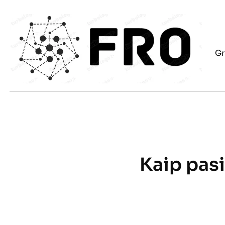
Eiti
prie
turinio
Gr
Kaip pasi