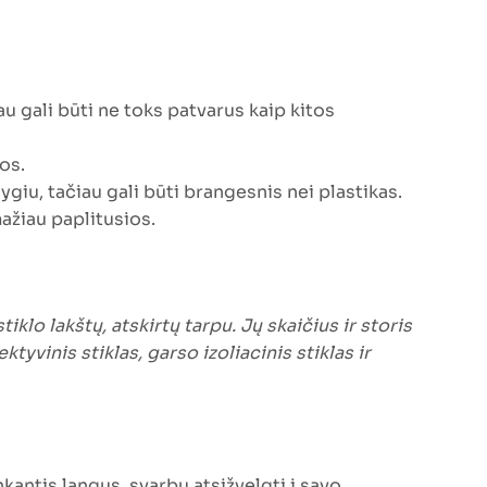
iau gali būti ne toks patvarus kaip kitos
os.
ygiu, tačiau gali būti brangesnis nei plastikas.
ažiau paplitusios.
iklo lakštų, atskirtų tarpu. Jų skaičius ir storis
ktyvinis stiklas, garso izoliacinis stiklas ir
kantis langus, svarbu atsižvelgti į savo