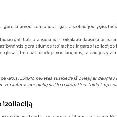
s geru šilumos izoliacijos ir garso izoliacijos lygiu, tač
tačiau gali būti brangesnis ir reikalauti daugiau priežiūr
sižymintis gera šilumos izoliacijos ir garso izoliacijos l
berglasas, taip pat naudojamos langams, tačiau jos yra m
 paketus. „
Stiklo paketas susideda iš dviejų ar daugiau st
į. Yra keletas specialių stiklo paketų tipų, tokių kaip sele
 izoliaciją
uo mažesnė U vertė, tuo geresnė šilumos izoliacija. Ren