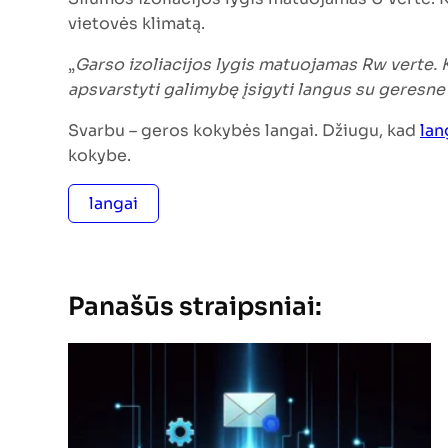
vietovės klimatą.
„
Garso izoliacijos lygis matuojamas Rw verte. K
apsvarstyti galimybę įsigyti langus su geresne 
Svarbu – geros kokybės langai. Džiugu, kad
lan
kokybe.
langai
Panašūs straipsniai: