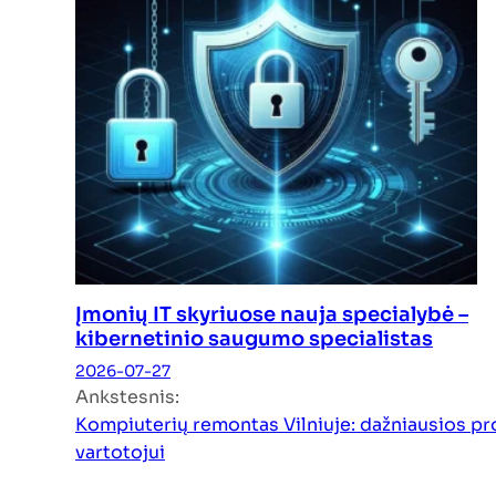
Įmonių IT skyriuose nauja specialybė –
kibernetinio saugumo specialistas
2026-07-27
Ankstesnis:
Kompiuterių remontas Vilniuje: dažniausios pr
vartotojui