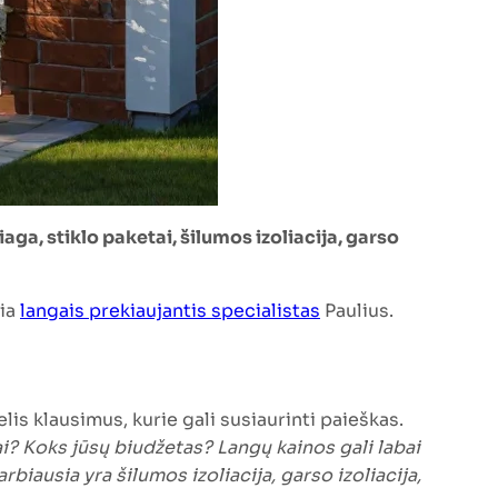
aga, stiklo paketai, šilumos izoliacija, garso
ria
langais prekiaujantis specialistas
Paulius.
lis klausimus, kurie gali susiaurinti paieškas.
ai? Koks jūsų biudžetas? Langų kainos gali labai
biausia yra šilumos izoliacija, garso izoliacija,