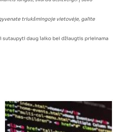
gyvenate triukšmingoje vietovėje, galite
ti sutaupyti daug laiko bei džiaugtis prieinama