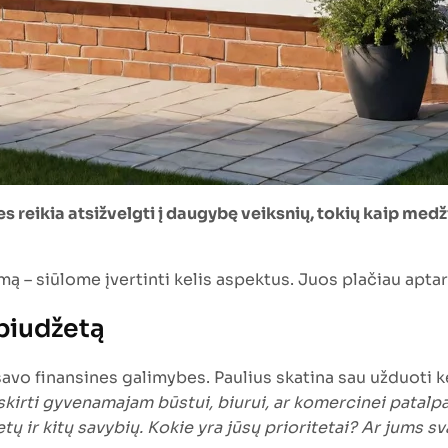
 reikia atsižvelgti į daugybę veiksnių, tokių kaip medži
 – siūlome įvertinti kelis aspektus. Juos plačiau apta
 biudžetą
savo finansines galimybes. Paulius skatina sau užduoti ke
 skirti gyvenamajam būstui, biurui, ar komercinei patalp
 ir kitų savybių. Kokie yra jūsų prioritetai? Ar jums svar