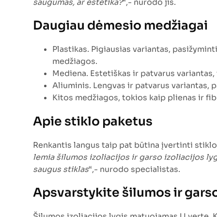
saugumas, ar estetika?
“,- nurodo jis.
Daugiau dėmesio medžiagai
Plastikas. Pigiausias variantas, pasižyminti
medžiagos.
Mediena. Estetiškas ir patvarus variantas, 
Aliuminis. Lengvas ir patvarus variantas, pa
Kitos medžiagos, tokios kaip plienas ir fi
Apie stiklo paketus
Renkantis langus taip pat būtina įvertinti stiklo
lemia šilumos izoliacijos ir garso izoliacijos lyg
saugus stiklas
“,- nurodo specialistas.
Apsvarstykite šilumos ir garso
Šilumos izoliacijos lygis matuojamas U verte. K