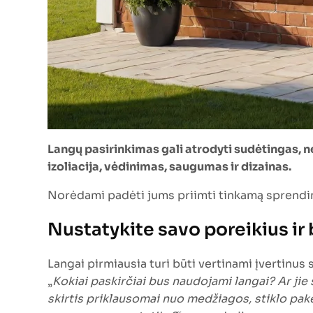
Langų pasirinkimas gali atrodyti sudėtingas, nes
izoliacija, vėdinimas, saugumas ir dizainas.
Norėdami padėti jums priimti tinkamą sprendimą
Nustatykite savo poreikius ir
Langai pirmiausia turi būti vertinami įvertinus 
„
Kokiai paskirčiai bus naudojami langai? Ar jie
skirtis priklausomai nuo medžiagos, stiklo paketų