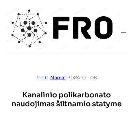
Eiti
prie
turinio
fro.lt
|
Namai
|
2024-01-08
Kanalinio polikarbonato
naudojimas šiltnamio statyme