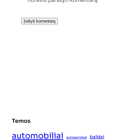
norėsiu parašyti komentarą.
Temos
automobiliai
baldai
autoservisai