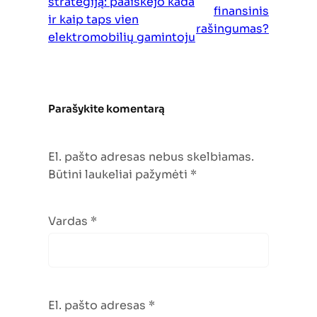
strategiją: paaiškėjo kada
finansinis
ir kaip taps vien
rašingumas?
elektromobilių gamintoju
Parašykite komentarą
El. pašto adresas nebus skelbiamas.
Būtini laukeliai pažymėti
*
Vardas
*
El. pašto adresas
*