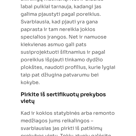
labai puikiai tarnauja, kadangi jas
galima pjaustyti pagal poreikius.
Svarbiausia, kad pjauti yra gana
paprasta ir tam nereikia jokios
specialios įrangos. Net ir namuose
kiekvienas asmuo gali pats
susiprojektuoti šiltnamius ir pagal
poreikius išpjauti tinkamo dydžio
plokštes, naudoti profilius, kurie lygiai
taip pat džiugina patvarumu bei
kokybe.
Pirkite iš sertifikuotų prekybos
vietų
Kad ir kokios statybinės arba remonto
medžiagos jums reikalingos –
svarbiausias jas pirkti iš patikimų
prekybos vietų. Tokiu atveju galėsite