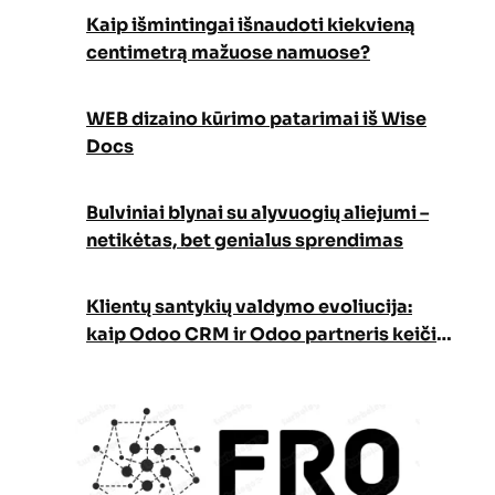
Kaip išmintingai išnaudoti kiekvieną
centimetrą mažuose namuose?
WEB dizaino kūrimo patarimai iš Wise
Docs
Bulviniai blynai su alyvuogių aliejumi –
netikėtas, bet genialus sprendimas
Klientų santykių valdymo evoliucija:
kaip Odoo CRM ir Odoo partneris keičia
verslo augimo strategiją