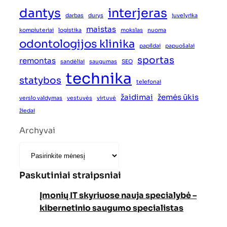
dantys
interjeras
darbas
durys
juvelyrika
maistas
kompiuteriai
logistika
mokslas
nuoma
odontologijos klinika
papildai
papuošalai
sportas
remontas
sandėliai
saugumas
SEO
technika
statybos
telefonai
žaidimai
žemės ūkis
verslo valdymas
vestuvės
virtuvė
žiedai
Archyvai
Paskutiniai straipsniai
Įmonių IT skyriuose nauja specialybė –
kibernetinio saugumo specialistas