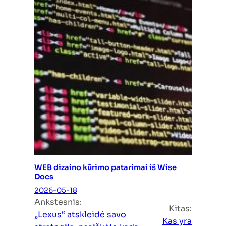
WEB dizaino kūrimo patarimai iš Wise
Docs
2026-05-18
Ankstesnis:
Kitas:
„Lexus“ atskleidė savo
Kas yra