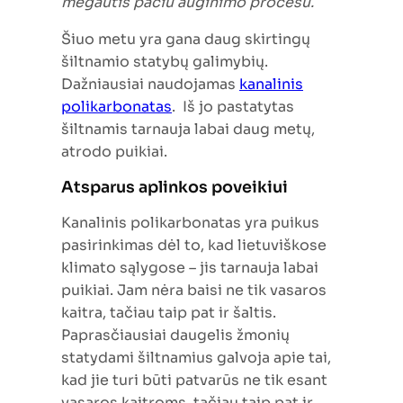
mėgautis pačiu auginimo procesu.
Šiuo metu yra gana daug skirtingų
šiltnamio statybų galimybių.
Dažniausiai naudojamas
kanalinis
polikarbonatas
. Iš jo pastatytas
šiltnamis tarnauja labai daug metų,
atrodo puikiai.
Atsparus aplinkos poveikiui
Kanalinis polikarbonatas yra puikus
pasirinkimas dėl to, kad lietuviškose
klimato sąlygose – jis tarnauja labai
puikiai. Jam nėra baisi ne tik vasaros
kaitra, tačiau taip pat ir šaltis.
Paprasčiausiai daugelis žmonių
statydami šiltnamius galvoja apie tai,
kad jie turi būti patvarūs ne tik esant
vasaros kaitroms, tačiau taip pat ir