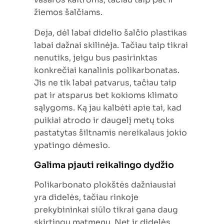
žiemos šalčiams.
Deja, dėl labai didelio šalčio plastikas
labai dažnai skilinėja. Tačiau taip tikrai
nenutiks, jeigu bus pasirinktas
konkrečiai kanalinis polikarbonatas.
Jis ne tik labai patvarus, tačiau taip
pat ir atsparus bet kokioms klimato
sąlygoms. Ką jau kalbėti apie tai, kad
puikiai atrodo ir daugelį metų toks
pastatytas šiltnamis nereikalaus jokio
ypatingo dėmesio.
Galima pjauti reikalingo dydžio
Polikarbonato plokštės dažniausiai
yra didelės, tačiau rinkoje
prekybininkai siūlo tikrai gana daug
skirtingų matmenų. Net ir didelės