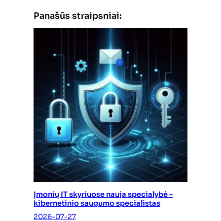
Panašūs straipsniai:
Įmonių IT skyriuose nauja specialybė –
kibernetinio saugumo specialistas
2026-07-27