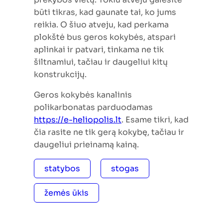
būti tikras, kad gaunate tai, ko jums
reikia. O šiuo atveju, kad perkama
plokštė bus geros kokybės, atspari
aplinkai ir patvari, tinkama ne tik
šiltnamiui, tačiau ir daugeliui kitų
konstrukcijų.
Geros kokybės kanalinis
polikarbonatas parduodamas
https://e-heliopolis.lt
. Esame tikri, kad
čia rasite ne tik gerą kokybę, tačiau ir
daugeliui prieinamą kainą.
statybos
stogas
žemės ūkis