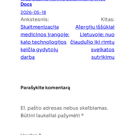
Docs
2026-05-18
Ankstesnis:
Kitas:
Skaitmenizacija
Alergijų iššūkiai
medicinos įrangoje:
Lietuvoje: nuo
kaip technologijos
čiaudulio iki rimtų
keičia gydytojų
sveikatos
darbą
sutrikimų
Parašykite komentarą
El. pašto adresas nebus skelbiamas.
Būtini laukeliai pažymėti
*