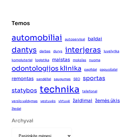
Temos
automobiliai
baldai
autoservisai
dantys
interjeras
darbas
durys
juvelyrika
maistas
kompiuteriai
logistika
mokslas
nuoma
odontologijos klinika
papildai
papuošalai
sportas
remontas
sandėliai
saugumas
SEO
technika
statybos
telefonai
žaidimai
žemės ūkis
verslo valdymas
vestuvės
virtuvė
žiedai
Archyvai