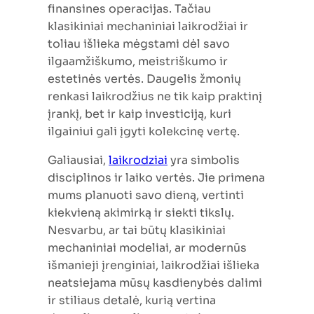
finansines operacijas. Tačiau
klasikiniai mechaniniai laikrodžiai ir
toliau išlieka mėgstami dėl savo
ilgaamžiškumo, meistriškumo ir
estetinės vertės. Daugelis žmonių
renkasi laikrodžius ne tik kaip praktinį
įrankį, bet ir kaip investiciją, kuri
ilgainiui gali įgyti kolekcinę vertę.
Galiausiai,
laikrodziai
yra simbolis
disciplinos ir laiko vertės. Jie primena
mums planuoti savo dieną, vertinti
kiekvieną akimirką ir siekti tikslų.
Nesvarbu, ar tai būtų klasikiniai
mechaniniai modeliai, ar modernūs
išmanieji įrenginiai, laikrodžiai išlieka
neatsiejama mūsų kasdienybės dalimi
ir stiliaus detalė, kurią vertina