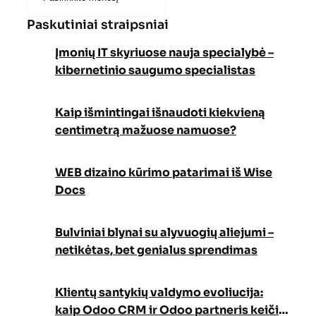
Paskutiniai straipsniai
Įmonių IT skyriuose nauja specialybė –
kibernetinio saugumo specialistas
Kaip išmintingai išnaudoti kiekvieną
centimetrą mažuose namuose?
WEB dizaino kūrimo patarimai iš Wise
Docs
Bulviniai blynai su alyvuogių aliejumi –
netikėtas, bet genialus sprendimas
Klientų santykių valdymo evoliucija:
kaip Odoo CRM ir Odoo partneris keičia