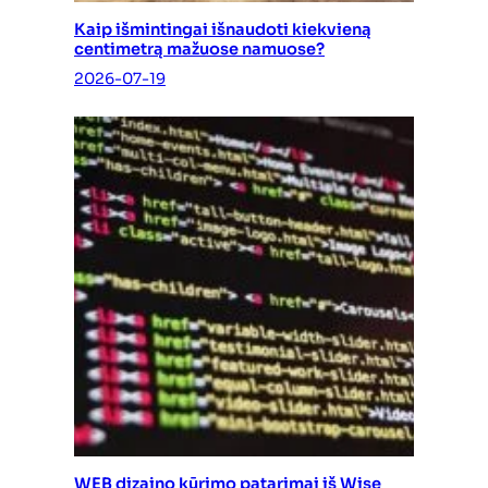
Kaip išmintingai išnaudoti kiekvieną
centimetrą mažuose namuose?
2026-07-19
WEB dizaino kūrimo patarimai iš Wise