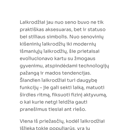
Laikrodžiai jau nuo seno buvo ne tik
praktiškas aksesuaras, bet ir statuso
bei stiliaus simbolis. Nuo senovinių
kišeninių laikrodžių iki modernių
išmaniųjų laikrodžių, šie prietaisai
evoliucionavo kartu su žmogaus
gyvenimu, atspindėdami technologijų
pažangą ir mados tendencijas.
Šiandien laikrodžiai turi daugybę
funkcijų – jie gali sekti laiką, matuoti
širdies ritmą, fiksuoti fizinį aktyvumą,
o kai kurie netgi leidžia gauti
pranešimus tiesiai ant riešo.
Viena iš priežasčių, kodėl laikrodžiai
išlieka tokie populiarūs, yra jų