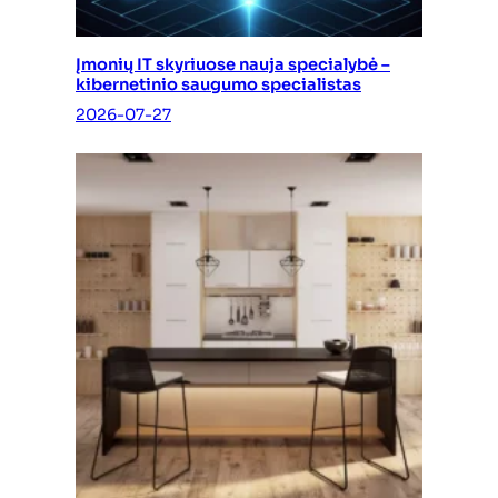
Įmonių IT skyriuose nauja specialybė –
kibernetinio saugumo specialistas
2026-07-27