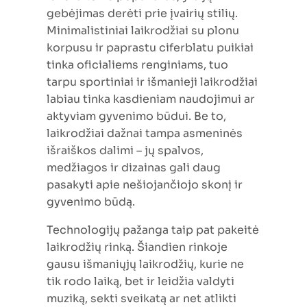
gebėjimas derėti prie įvairių stilių.
Minimalistiniai laikrodžiai su plonu
korpusu ir paprastu ciferblatu puikiai
tinka oficialiems renginiams, tuo
tarpu sportiniai ir išmanieji laikrodžiai
labiau tinka kasdieniam naudojimui ar
aktyviam gyvenimo būdui. Be to,
laikrodžiai dažnai tampa asmeninės
išraiškos dalimi – jų spalvos,
medžiagos ir dizainas gali daug
pasakyti apie nešiojančiojo skonį ir
gyvenimo būdą.
Technologijų pažanga taip pat pakeitė
laikrodžių rinką. Šiandien rinkoje
gausu išmaniųjų laikrodžių, kurie ne
tik rodo laiką, bet ir leidžia valdyti
muziką, sekti sveikatą ar net atlikti