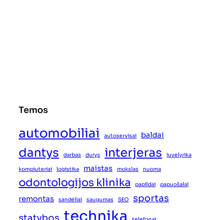
Temos
automobiliai
baldai
autoservisai
dantys
interjeras
darbas
durys
juvelyrika
maistas
kompiuteriai
logistika
mokslas
nuoma
odontologijos klinika
papildai
papuošalai
sportas
remontas
sandėliai
saugumas
SEO
technika
statybos
telefonai