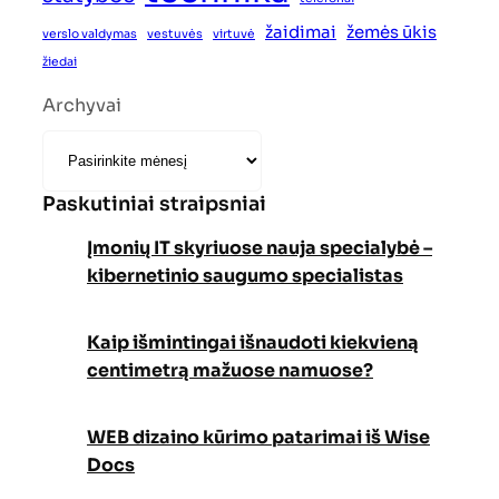
žaidimai
žemės ūkis
verslo valdymas
vestuvės
virtuvė
žiedai
Archyvai
Paskutiniai straipsniai
Įmonių IT skyriuose nauja specialybė –
kibernetinio saugumo specialistas
Kaip išmintingai išnaudoti kiekvieną
centimetrą mažuose namuose?
WEB dizaino kūrimo patarimai iš Wise
Docs