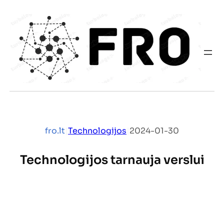
Eiti
prie
turinio
fro.lt
|
Technologijos
|
2024-01-30
Technologijos tarnauja verslui