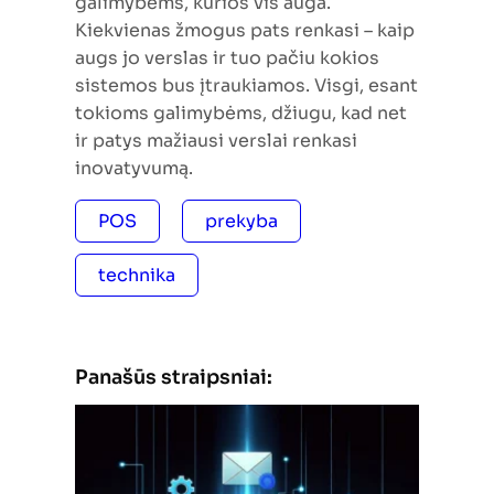
galimybėms, kurios vis auga.
Kiekvienas žmogus pats renkasi – kaip
augs jo verslas ir tuo pačiu kokios
sistemos bus įtraukiamos. Visgi, esant
tokioms galimybėms, džiugu, kad net
ir patys mažiausi verslai renkasi
inovatyvumą.
POS
prekyba
technika
Panašūs straipsniai: