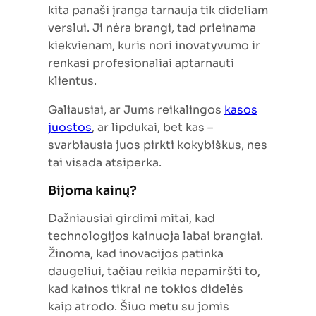
kita panaši įranga tarnauja tik dideliam
verslui. Ji nėra brangi, tad prieinama
kiekvienam, kuris nori inovatyvumo ir
renkasi profesionaliai aptarnauti
klientus.
Galiausiai, ar Jums reikalingos
kasos
juostos
, ar lipdukai, bet kas –
svarbiausia juos pirkti kokybiškus, nes
tai visada atsiperka.
Bijoma kainų?
Dažniausiai girdimi mitai, kad
technologijos kainuoja labai brangiai.
Žinoma, kad inovacijos patinka
daugeliui, tačiau reikia nepamiršti to,
kad kainos tikrai ne tokios didelės
kaip atrodo. Šiuo metu su jomis