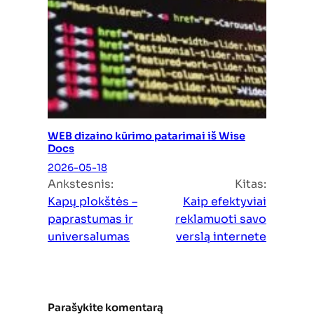
WEB dizaino kūrimo patarimai iš Wise
Docs
2026-05-18
Ankstesnis:
Kitas:
Kapų plokštės –
Kaip efektyviai
paprastumas ir
reklamuoti savo
universalumas
verslą internete
Parašykite komentarą