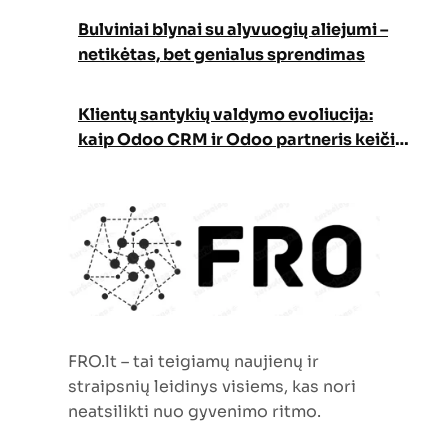
Bulviniai blynai su alyvuogių aliejumi –
netikėtas, bet genialus sprendimas
Klientų santykių valdymo evoliucija:
kaip Odoo CRM ir Odoo partneris keičia
verslo augimo strategiją
FRO.lt – tai teigiamų naujienų ir
straipsnių leidinys visiems, kas nori
neatsilikti nuo gyvenimo ritmo.