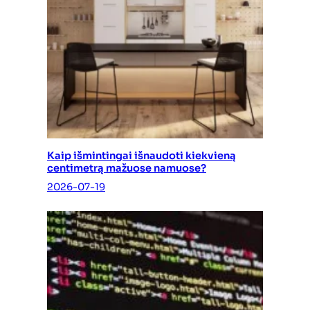
Kaip išmintingai išnaudoti kiekvieną
centimetrą mažuose namuose?
2026-07-19