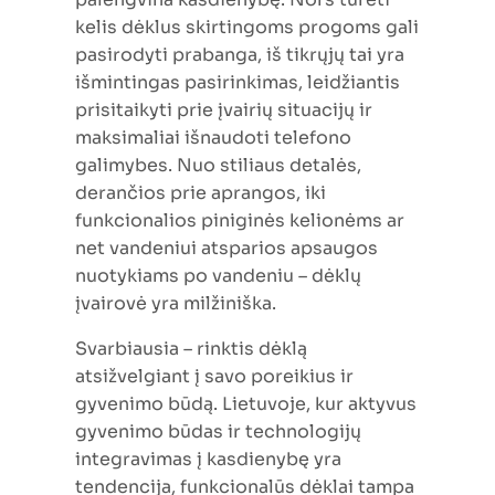
kelis dėklus skirtingoms progoms gali
pasirodyti prabanga, iš tikrųjų tai yra
išmintingas pasirinkimas, leidžiantis
prisitaikyti prie įvairių situacijų ir
maksimaliai išnaudoti telefono
galimybes. Nuo stiliaus detalės,
derančios prie aprangos, iki
funkcionalios piniginės kelionėms ar
net vandeniui atsparios apsaugos
nuotykiams po vandeniu – dėklų
įvairovė yra milžiniška.
Svarbiausia – rinktis dėklą
atsižvelgiant į savo poreikius ir
gyvenimo būdą. Lietuvoje, kur aktyvus
gyvenimo būdas ir technologijų
integravimas į kasdienybę yra
tendencija, funkcionalūs dėklai tampa