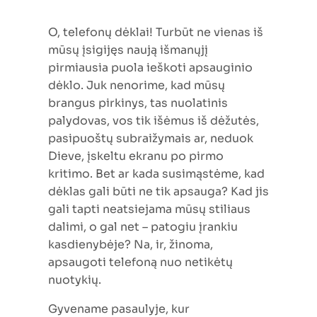
O, telefonų dėklai! Turbūt ne vienas iš
mūsų įsigijęs naują išmanųjį
pirmiausia puola ieškoti apsauginio
dėklo. Juk nenorime, kad mūsų
brangus pirkinys, tas nuolatinis
palydovas, vos tik išėmus iš dėžutės,
pasipuoštų subraižymais ar, neduok
Dieve, įskeltu ekranu po pirmo
kritimo. Bet ar kada susimąstėme, kad
dėklas gali būti ne tik apsauga? Kad jis
gali tapti neatsiejama mūsų stiliaus
dalimi, o gal net – patogiu įrankiu
kasdienybėje? Na, ir, žinoma,
apsaugoti telefoną nuo netikėtų
nuotykių.
Gyvename pasaulyje, kur