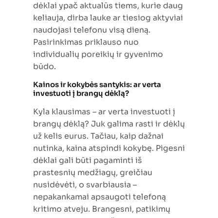
dėklai ypač aktualūs tiems, kurie daug
keliauja, dirba lauke ar tiesiog aktyviai
naudojasi telefonu visą dieną.
Pasirinkimas priklauso nuo
individualių poreikių ir gyvenimo
būdo.
Kainos ir kokybės santykis: ar verta
investuoti į brangų dėklą?
Kyla klausimas – ar verta investuoti į
brangų dėklą? Juk galima rasti ir dėklų
už kelis eurus. Tačiau, kaip dažnai
nutinka, kaina atspindi kokybę. Pigesni
dėklai gali būti pagaminti iš
prastesnių medžiagų, greičiau
nusidėvėti, o svarbiausia –
nepakankamai apsaugoti telefoną
kritimo atveju. Brangesni, patikimų