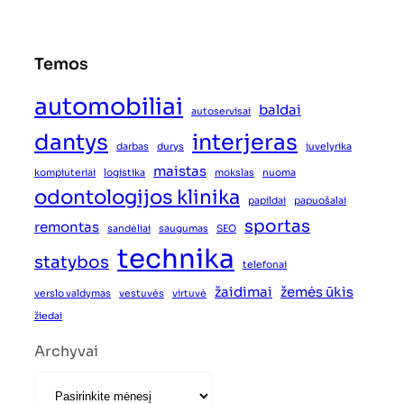
Temos
automobiliai
baldai
autoservisai
dantys
interjeras
darbas
durys
juvelyrika
maistas
kompiuteriai
logistika
mokslas
nuoma
odontologijos klinika
papildai
papuošalai
sportas
remontas
sandėliai
saugumas
SEO
technika
statybos
telefonai
žaidimai
žemės ūkis
verslo valdymas
vestuvės
virtuvė
žiedai
Archyvai