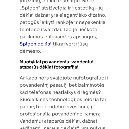
įbrėžimų, dulkių ir smūgių. Be to,
„Spigen“ atsižvelgia ir į estetiką – jų
dėklai dažnai yra elegantiško dizaino,
patogūs laikyti rankoje ir nepakenkia
telefono išvaizdai. Tad jei ieškote
patikimos ir ilgaamžės apsaugos,
Spigen dėklai
tikrai verti jūsų
dėmesio.
Nuotykiai po vandeniu: vandeniui
atsparūs dėklai fotografijai
Ar kada nors svajojote nufotografuoti
povandeninį pasaulį, bet baiminotės,
kad telefonas neatlaikys drėgmės?
Šiuolaikinės technologijos leidžia tai
padaryti be didelių investicijų į
profesionalią povandeninę kamerą.
Vandeniui atsparūs dėklai, dažnai
vadinami „naraus dėklais“, yra puikus