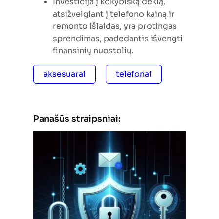
Investicija į kokybišką dėklą,
atsižvelgiant į telefono kainą ir
remonto išlaidas, yra protingas
sprendimas, padedantis išvengti
finansinių nuostolių.
aksesuarai
telefonai
Panašūs straipsniai: