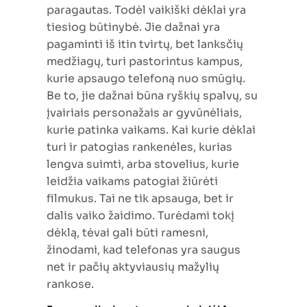
paragautas. Todėl vaikiški dėklai yra
tiesiog būtinybė. Jie dažnai yra
pagaminti iš itin tvirtų, bet lanksčių
medžiagų, turi pastorintus kampus,
kurie apsaugo telefoną nuo smūgių.
Be to, jie dažnai būna ryškių spalvų, su
įvairiais personažais ar gyvūnėliais,
kurie patinka vaikams. Kai kurie dėklai
turi ir patogias rankenėles, kurias
lengva suimti, arba stovelius, kurie
leidžia vaikams patogiai žiūrėti
filmukus. Tai ne tik apsauga, bet ir
dalis vaiko žaidimo. Turėdami tokį
dėklą, tėvai gali būti ramesni,
žinodami, kad telefonas yra saugus
net ir pačių aktyviausių mažylių
rankose.