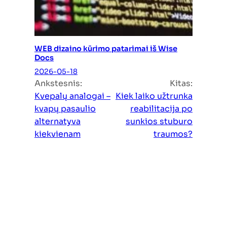
WEB dizaino kūrimo patarimai iš Wise
Docs
2026-05-18
Ankstesnis:
Kitas:
Kvepalų analogai –
Kiek laiko užtrunka
kvapų pasaulio
reabilitacija po
alternatyva
sunkios stuburo
kiekvienam
traumos?