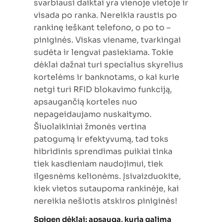
svarbiausi daiktai yra vienoje vietoje ir
visada po ranka. Nereikia raustis po
rankinę ieškant telefono, o po to –
piniginės. Viskas viename, tvarkingai
sudėta ir lengvai pasiekiama. Tokie
dėklai dažnai turi specialius skyrelius
kortelėms ir banknotams, o kai kurie
netgi turi RFID blokavimo funkciją,
apsaugančią korteles nuo
nepageidaujamo nuskaitymo.
Šiuolaikiniai žmonės vertina
patogumą ir efektyvumą, tad toks
hibridinis sprendimas puikiai tinka
tiek kasdieniam naudojimui, tiek
ilgesnėms kelionėms. Įsivaizduokite,
kiek vietos sutaupoma rankinėje, kai
nereikia nešiotis atskiros piniginės!
Spigen dėklai: apsauga, kuria galima