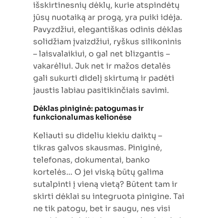
išskirtinesnių dėklų, kurie atspindėtų
jūsų nuotaiką ar progą, yra puiki idėja.
Pavyzdžiui, elegantiškas odinis dėklas
solidžiam įvaizdžiui, ryškus silikoninis
– laisvalaikiui, o gal net blizgantis –
vakarėliui. Juk net ir mažos detalės
gali sukurti didelį skirtumą ir padėti
jaustis labiau pasitikinčiais savimi.
Dėklas piniginė: patogumas ir
funkcionalumas kelionėse
Keliauti su dideliu kiekiu daiktų –
tikras galvos skausmas. Piniginė,
telefonas, dokumentai, banko
kortelės… O jei viską būtų galima
sutalpinti į vieną vietą? Būtent tam ir
skirti dėklai su integruota pinigine. Tai
ne tik patogu, bet ir saugu, nes visi