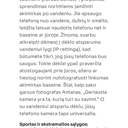
sprendimas norintiems įamžinti
akimirkas po vandeniu. Jie apsaugo
telefoną nuo vandens, dulkių ir smėlio,
leidžia laisvai naudotis telefonu net ir
baseine ar jūroje. Žinoma, svarbu
atkreipti dėmesį į dėklo atsparumo
vandeniui lygį (IP reitingą), kad
būtumėte tikri, jog jūsų telefonas bus
saugus. Tokie dėklai ypač praverčia
atostogaujant prie jūros, ežero ar
tiesiog norint nufotografuoti linksmas
akimirkas baseine. Štai, kaip sako
garsus fotografas Antanas, „Geriausia
kamera yra ta, kurią turi su savimi.“ O
su vandeniui atspariu dėklu, jūsų
telefono kamera taps universalia.
Sportas ir ekstremalios sąlygos: