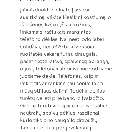
Įsivaizduokite: einate į svarbų
susitikimą, vilkite klasikinį kostiumą, o
iš kišenės kyšo ryškiai rožinis,
linksmais kačiukais margintas
telefono dėklas. Na, neatrodo labai
solidžiai, tiesa? Arba atvirkščiai –
ruošiatės vakarėliui su draugais,
pasirinkote laisvą, spalvingą aprangą,
o jūsų telefonas slepiasi nuobodžiame
juodame dėkle. Telefonas, kaip ir
laikrodis ar rankinė, jau seniai tapo
mūsų stiliaus dalimi. Todėl ir dėklas
turėtų derėti prie bendro įvaizdžio.
Galima turėti vieną ar du universalius,
neutralių spalvų dėklus kasdienai,
kurie tiks prie daugelio drabužių.
Tačiau turėti ir porą ryškesnių,