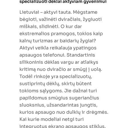
specializuoti dėklai aktyviam gyvenimui
Lietuviai – aktyvi tauta. Mėgstame
bėgioti, važinėti dviračiais, žygiuoti
miškais, slidinėti. O kur dar
ekstremalios pramogos, tokios kaip
kalnų turizmas ar baidarių žygiai?
Aktyvi veikla reikalauja ypatingos
apsaugos telefonui. Standartinis
silikoninis dėklas vargu ar atlaikys
kritimą nuo dviračio ar smūgį į uolą.
Todėl rinkoje yra specializuotų,
sustiprintų dėklų, skirtų būtent
tokioms sąlygoms. Jie dažnai turi
papildomus smūgius sugeriančius
sluoksnius, užsandarintas jungtis,
kurios apsaugo nuo dulkių ir drėgmės.
Kai kurie modeliai netgi turi
integruotus ekrano apsaugos stiklus.