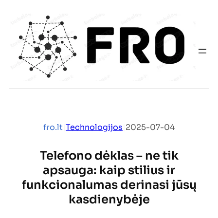
Eiti
prie
turinio
fro.lt
|
Technologijos
|
2025-07-04
Telefono dėklas – ne tik
apsauga: kaip stilius ir
funkcionalumas derinasi jūsų
kasdienybėje