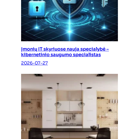
Įmonių IT skyriuose nauja specialybė –
kibernetinio saugumo specialistas
2026-07-27