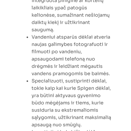
integruota pinigine ar kortelių
laikikliais ypač patogūs
kelionėse, sumažinant nešiojamų
daiktų kiekį ir užtikrinant
saugumą.
Vandeniui atsparūs dėklai atveria
naujas galimybes fotografuoti ir
filmuoti po vandeniu,
apsaugodami telefoną nuo
drėgmės ir leidžiant mėgautis
vandens pramogomis be baimės.
Specializuoti, sustiprinti dėklai,
tokie kaip kai kurie Spigen dėklai,
yra būtini aktyvaus gyvenimo
būdo mėgėjams ir tiems, kurie
susiduria su ekstremaliomis
sąlygomis, užtikrinant maksimalią
apsaugą nuo smūgių.