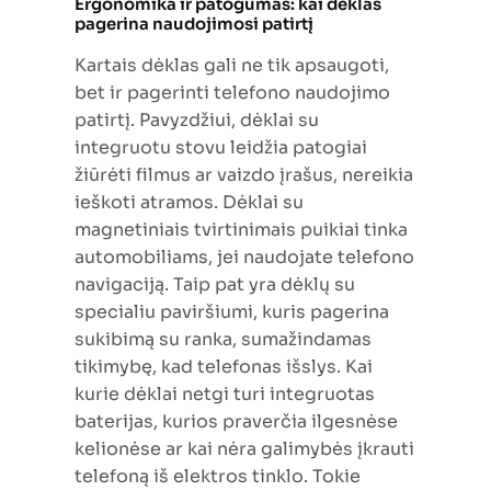
Ergonomika ir patogumas: kai dėklas
pagerina naudojimosi patirtį
Kartais dėklas gali ne tik apsaugoti,
bet ir pagerinti telefono naudojimo
patirtį. Pavyzdžiui, dėklai su
integruotu stovu leidžia patogiai
žiūrėti filmus ar vaizdo įrašus, nereikia
ieškoti atramos. Dėklai su
magnetiniais tvirtinimais puikiai tinka
automobiliams, jei naudojate telefono
navigaciją. Taip pat yra dėklų su
specialiu paviršiumi, kuris pagerina
sukibimą su ranka, sumažindamas
tikimybę, kad telefonas išslys. Kai
kurie dėklai netgi turi integruotas
baterijas, kurios praverčia ilgesnėse
kelionėse ar kai nėra galimybės įkrauti
telefoną iš elektros tinklo. Tokie