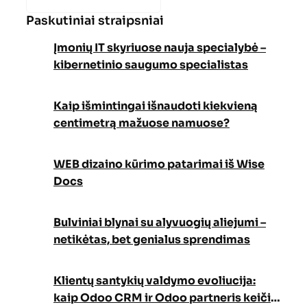
Paskutiniai straipsniai
Įmonių IT skyriuose nauja specialybė –
kibernetinio saugumo specialistas
Kaip išmintingai išnaudoti kiekvieną
centimetrą mažuose namuose?
WEB dizaino kūrimo patarimai iš Wise
Docs
Bulviniai blynai su alyvuogių aliejumi –
netikėtas, bet genialus sprendimas
Klientų santykių valdymo evoliucija:
kaip Odoo CRM ir Odoo partneris keičia