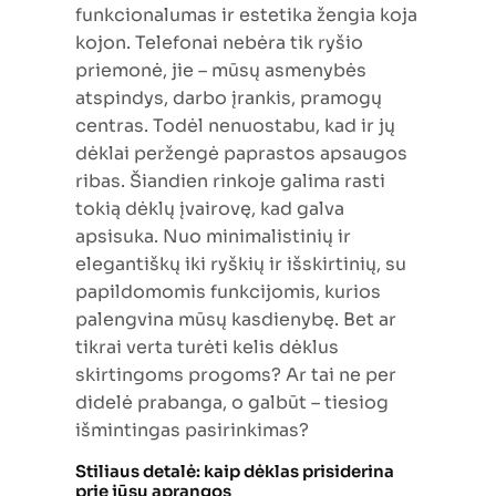
funkcionalumas ir estetika žengia koja
kojon. Telefonai nebėra tik ryšio
priemonė, jie – mūsų asmenybės
atspindys, darbo įrankis, pramogų
centras. Todėl nenuostabu, kad ir jų
dėklai peržengė paprastos apsaugos
ribas. Šiandien rinkoje galima rasti
tokią dėklų įvairovę, kad galva
apsisuka. Nuo minimalistinių ir
elegantiškų iki ryškių ir išskirtinių, su
papildomomis funkcijomis, kurios
palengvina mūsų kasdienybę. Bet ar
tikrai verta turėti kelis dėklus
skirtingoms progoms? Ar tai ne per
didelė prabanga, o galbūt – tiesiog
išmintingas pasirinkimas?
Stiliaus detalė: kaip dėklas prisiderina
prie jūsų aprangos