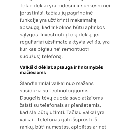
Tokie dėklai yra didesni ir sunkesni nei
įprastiniai, tačiau jų pagrindinė
funkcija yra užtikrinti maksimalią
apsaugą, kad ir kokios būtų aplinkos
sąlygos. Investuoti į tokį dėklą, jei
reguliariai užsiimate aktyvia veikla, yra
kur kas pigiau nei remontuoti
sudužusį telefoną.
Vaikiški dėklai: apsauga ir linksmybės
mažiesiems
Šiandieniniai vaikai nuo mažens
susiduria su technologijomis.
Daugelis tėvų duoda savo atžaloms
žaisti su telefonais ar planšetėmis,
kad šie būtų užimti. Tačiau vaikai yra
vaikai – telefonas gali išsprūsti iš
rankų, būti numestas, apipiltas ar net