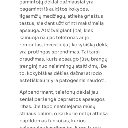
gamintojų dėklai dažniausiai yra
pagaminti iš aukštos kokybės,
ilgaamžių medžiagų, atlieka griežtus
testus, siekiant užtikrinti maksimalią
apsaugą. Atsižvelgiant į tai, kiek
kainuoja naujas telefonas ar jo
remontas, investicija į kokybišką dėklą
yra protingas sprendimas. Tai tarsi
draudimas, kuris apsaugo jūsų brangų
įrenginį nuo nelaimingų atsitikimų. Be
to, kokybiškas dėklas dažnai atrodo
estetiškiau ir yra patogesnis naudoti.
Apibendrinant, telefonų dėklai jau
seniai peržengė paprastos apsaugos
ribas. Jie tapo neatsiejama mūsų
stiliaus dalimi, o kai kurie netgi atlieka
papildomas funkcijas, kurios
palengvina kasdienybę. Nors turėti