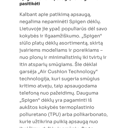
pasitikėti
Kalbant apie patikimą apsaugą,
negalima nepaminėti Spigen dėklų.
Lietuvoje jie ypač populiarūs dėl savo
kokybės ir ilgaamžiškumo. „Spigen“
siūlo platų dėklų asortimentą, skirtą
įvairiems modeliams ir poreikiams –
nuo plonų ir minimalistinių iki tvirtų ir
itin atsparių smūgiams. Šie dėklai
garsėja „Air Cushion Technology“
technologija, kuri sugeria smūgius
kritimo atveju, taip apsaugodama
telefoną nuo pažeidimų. Dauguma
„Spigen“ dėklų yra pagaminti iš
aukštos kokybės termoplastinio
poliuretano (TPU) arba polikarbonato,
kurie užtikrina puikią apsaugą nuo