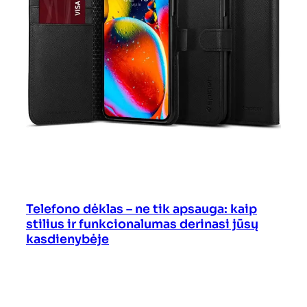
Telefono dėklas – ne tik apsauga: kaip
stilius ir funkcionalumas derinasi jūsų
kasdienybėje