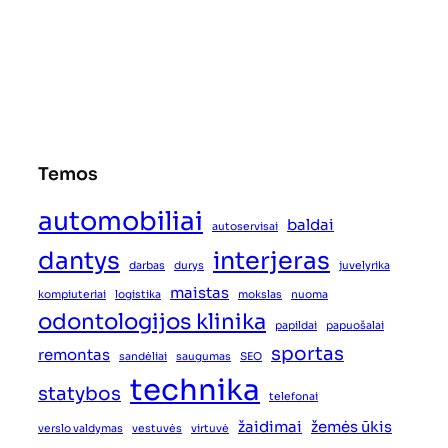
Temos
automobiliai
baldai
autoservisai
dantys
interjeras
darbas
durys
juvelyrika
maistas
kompiuteriai
logistika
mokslas
nuoma
odontologijos klinika
papildai
papuošalai
sportas
remontas
sandėliai
saugumas
SEO
technika
statybos
telefonai
žaidimai
žemės ūkis
verslo valdymas
vestuvės
virtuvė