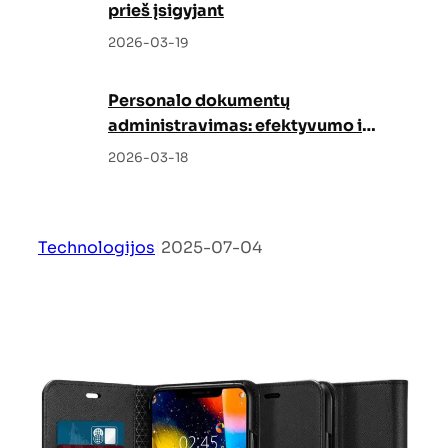
prieš įsigyjant
2026-03-19
Personalo dokumentų
administravimas: efektyvumo ir
tvarkos garantas
2026-03-18
Technologijos
|
2025-07-04