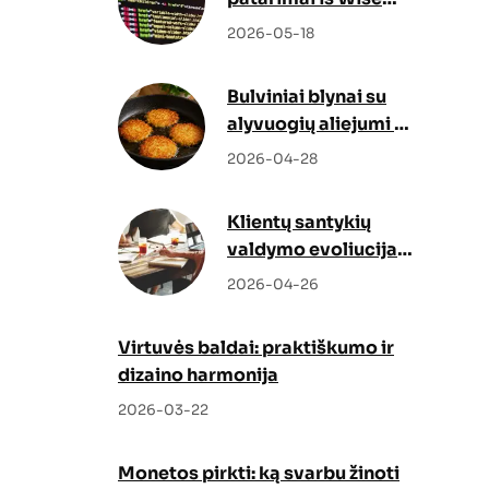
Docs
2026-05-18
Bulviniai blynai su
alyvuogių aliejumi –
netikėtas, bet
2026-04-28
genialus sprendimas
Klientų santykių
valdymo evoliucija:
kaip Odoo CRM ir
2026-04-26
Odoo partneris
keičia verslo augimo
Virtuvės baldai: praktiškumo ir
strategiją
dizaino harmonija
2026-03-22
Monetos pirkti: ką svarbu žinoti