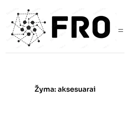
Eiti
prie
turinio
Žyma:
aksesuarai