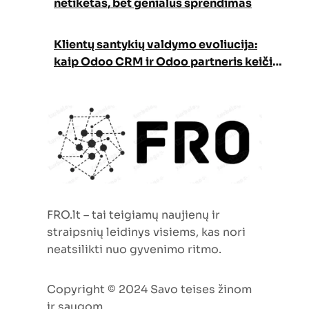
netikėtas, bet genialus sprendimas
Klientų santykių valdymo evoliucija:
kaip Odoo CRM ir Odoo partneris keičia
verslo augimo strategiją
FRO.lt – tai teigiamų naujienų ir
straipsnių leidinys visiems, kas nori
neatsilikti nuo gyvenimo ritmo.
Copyright © 2024 Savo teises žinom
ir saugom…