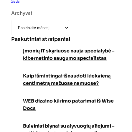
žiedai
Archyvai
Paskutiniai straipsniai
Įmonių IT skyriuose nauja specialybė –
kibernetinio saugumo specialistas
Kaip išmintingai išnaudoti kiekvieną
centimetrą mažuose namuose?
WEB dizaino kūrimo patarimai iš Wise
Docs
Bulviniai blynai su alyvuogių aliejumi –