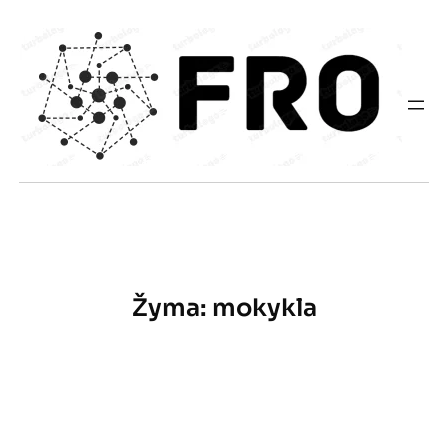
Eiti
prie
turinio
Žyma:
mokykla