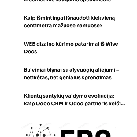
Kaip išmintingai išnaudoti kiekvieną
centimetrą mažuose namuose?
WEB dizaino kūrimo patarimai iš Wise
Docs
Bulviniai blynai su alyvuogių aliejumi –
netikėtas, bet genialus sprendimas
Klientų santykių valdymo evoliucija:
kaip Odoo CRM ir Odoo partneris keičia
verslo augimo strategiją