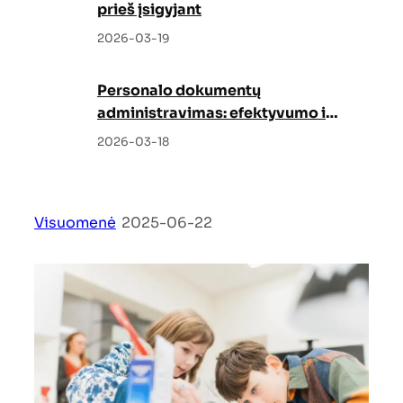
prieš įsigyjant
2026-03-19
Personalo dokumentų
administravimas: efektyvumo ir
tvarkos garantas
2026-03-18
Visuomenė
|
2025-06-22