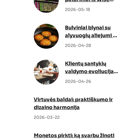
Docs
2026-05-18
Bulviniai blynai su
alyvuogių aliejumi –
netikėtas, bet
2026-04-28
genialus sprendimas
Klientų santykių
valdymo evoliucija:
kaip Odoo CRM ir
2026-04-26
Odoo partneris
keičia verslo augimo
Virtuvės baldai: praktiškumo ir
strategiją
dizaino harmonija
2026-03-22
Monetos pirkti: ką svarbu žinoti