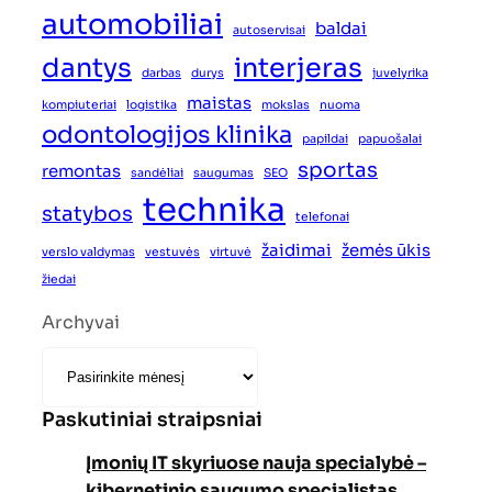
automobiliai
baldai
autoservisai
dantys
interjeras
darbas
durys
juvelyrika
maistas
kompiuteriai
logistika
mokslas
nuoma
odontologijos klinika
papildai
papuošalai
sportas
remontas
sandėliai
saugumas
SEO
technika
statybos
telefonai
žaidimai
žemės ūkis
verslo valdymas
vestuvės
virtuvė
žiedai
Archyvai
Paskutiniai straipsniai
Įmonių IT skyriuose nauja specialybė –
kibernetinio saugumo specialistas