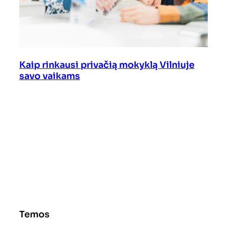
Kaip rinkausi privačią mokyklą Vilniuje
savo vaikams
Temos