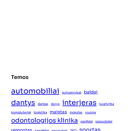
Temos
automobiliai
baldai
autoservisai
dantys
interjeras
darbas
durys
juvelyrika
maistas
kompiuteriai
logistika
mokslas
nuoma
odontologijos klinika
papildai
papuošalai
sportas
remontas
sandėliai
saugumas
SEO