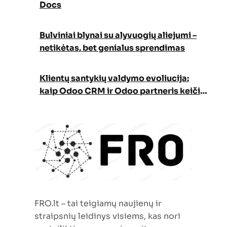
Docs
Bulviniai blynai su alyvuogių aliejumi –
netikėtas, bet genialus sprendimas
Klientų santykių valdymo evoliucija:
kaip Odoo CRM ir Odoo partneris keičia
verslo augimo strategiją
FRO.lt – tai teigiamų naujienų ir
straipsnių leidinys visiems, kas nori