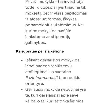
Privati mokykla – tai investicija,
todėl kruopščiai įvertinau ne tik
mokestį, bet ir visas papildomas
išlaidas: uniformas, išvykas,
popamokinius užsiėmimus. Kai
kurios mokyklos pasiūlė
lankstumo ar stipendijų
galimybes.
Ką supratau per šią kelionę
Ieškant geriausios mokyklos,
labai padeda realūs tėvų
atsiliepimai – o svetainė
Pazinimomedis.lt
tapo puikiu
orientyru.
Geriausia mokykla nebūtinai yra
ta, kuri garsiausiai apie save
kalba, o ta, kuri atitinka šeimos