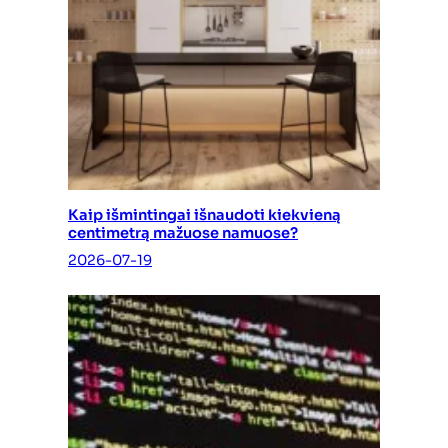
Kaip išmintingai išnaudoti kiekvieną
centimetrą mažuose namuose?
2026-07-19