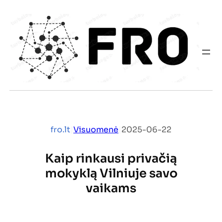
Eiti
prie
turinio
fro.lt
|
Visuomenė
|
2025-06-22
Kaip rinkausi privačią
mokyklą Vilniuje savo
vaikams