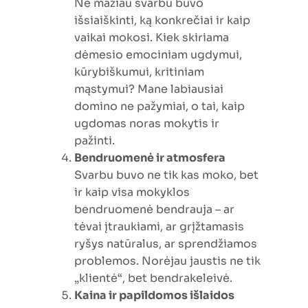
Ne mažiau svarbu buvo
išsiaiškinti, ką konkrečiai ir kaip
vaikai mokosi. Kiek skiriama
dėmesio emociniam ugdymui,
kūrybiškumui, kritiniam
mąstymui? Mane labiausiai
domino ne pažymiai, o tai, kaip
ugdomas noras mokytis ir
pažinti.
Bendruomenė ir atmosfera
Svarbu buvo ne tik kas moko, bet
ir kaip visa mokyklos
bendruomenė bendrauja – ar
tėvai įtraukiami, ar grįžtamasis
ryšys natūralus, ar sprendžiamos
problemos. Norėjau jaustis ne tik
„klientė“, bet bendrakeleivė.
Kaina ir papildomos išlaidos