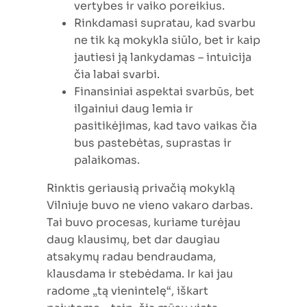
vertybes ir vaiko poreikius.
Rinkdamasi supratau, kad svarbu
ne tik ką mokykla siūlo, bet ir kaip
jautiesi ją lankydamas – intuicija
čia labai svarbi.
Finansiniai aspektai svarbūs, bet
ilgainiui daug lemia ir
pasitikėjimas, kad tavo vaikas čia
bus pastebėtas, suprastas ir
palaikomas.
Rinktis geriausią privačią mokyklą
Vilniuje buvo ne vieno vakaro darbas.
Tai buvo procesas, kuriame turėjau
daug klausimų, bet dar daugiau
atsakymų radau bendraudama,
klausdama ir stebėdama. Ir kai jau
radome „tą vienintelę“, iškart