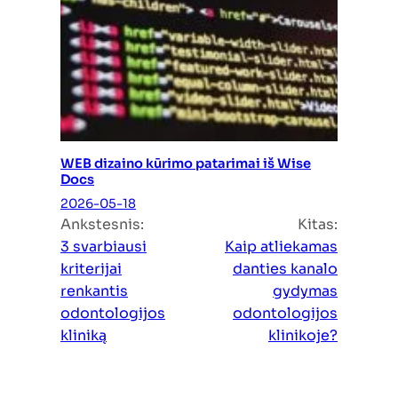
WEB dizaino kūrimo patarimai iš Wise
Docs
2026-05-18
Ankstesnis:
Kitas:
3 svarbiausi
Kaip atliekamas
kriterijai
danties kanalo
renkantis
gydymas
odontologijos
odontologijos
kliniką
klinikoje?