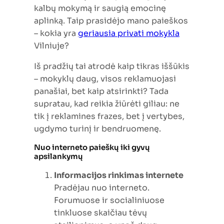
kalbų mokymą ir saugią emocinę
aplinką. Taip prasidėjo mano paieškos
– kokia yra
geriausia privati mokykla
Vilniuje?
Iš pradžių tai atrodė kaip tikras iššūkis
– mokyklų daug, visos reklamuojasi
panašiai, bet kaip atsirinkti? Tada
supratau, kad reikia žiūrėti giliau: ne
tik į reklamines frazes, bet į vertybes,
ugdymo turinį ir bendruomenę.
Nuo interneto paieškų iki gyvų
apsilankymų
Informacijos rinkimas internete
Pradėjau nuo interneto.
Forumuose ir socialiniuose
tinkluose skaičiau tėvų