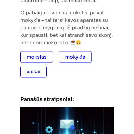
pajutome – taip, čia mūsų vieta.
O pabaigai – vienas juokelis: privati
mokykla – tai tarsi kavos aparatas su
daugybe mygtukų. Iš pradžių nežinai,
kur spausti, bet kai atrandi savo skonį,
nebenori nieko kito.
mokslas
mokykla
vaikai
Panašūs straipsniai: