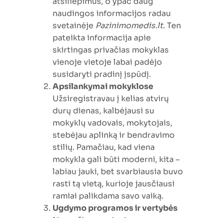
atsiliepimus, o ypač daug
naudingos informacijos radau
svetainėje
Pazinimomedis.lt
. Ten
pateikta informacija apie
skirtingas privačias mokyklas
vienoje vietoje labai padėjo
susidaryti pradinį įspūdį.
Apsilankymai mokyklose
Užsiregistravau į kelias atvirų
durų dienas, kalbėjausi su
mokyklų vadovais, mokytojais,
stebėjau aplinką ir bendravimo
stilių. Pamačiau, kad viena
mokykla gali būti moderni, kita –
labiau jauki, bet svarbiausia buvo
rasti tą vietą, kurioje jausčiausi
ramiai palikdama savo vaiką.
Ugdymo programos ir vertybės