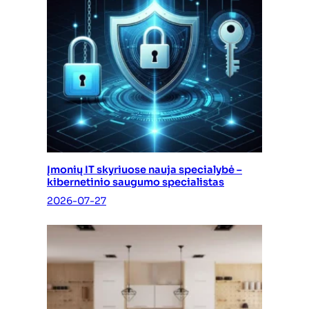
Įmonių IT skyriuose nauja specialybė –
kibernetinio saugumo specialistas
2026-07-27