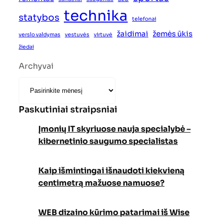
technika
statybos
telefonai
žaidimai
žemės ūkis
verslo valdymas
vestuvės
virtuvė
žiedai
Archyvai
Paskutiniai straipsniai
Įmonių IT skyriuose nauja specialybė –
kibernetinio saugumo specialistas
Kaip išmintingai išnaudoti kiekvieną
centimetrą mažuose namuose?
WEB dizaino kūrimo patarimai iš Wise