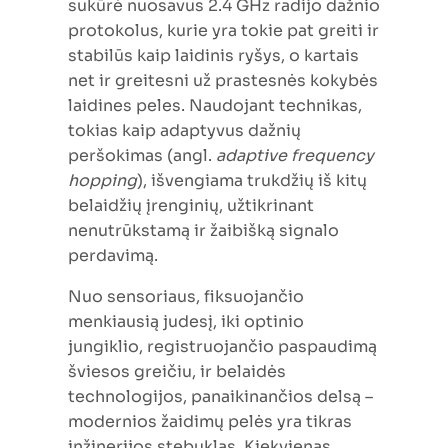
sukūrė nuosavus 2.4 GHz radijo dažnio
protokolus, kurie yra tokie pat greiti ir
stabilūs kaip laidinis ryšys, o kartais
net ir greitesni už prastesnės kokybės
laidines peles. Naudojant technikas,
tokias kaip adaptyvus dažnių
peršokimas (angl.
adaptive frequency
hopping
), išvengiama trukdžių iš kitų
belaidžių įrenginių, užtikrinant
nenutrūkstamą ir žaibišką signalo
perdavimą.
Nuo sensoriaus, fiksuojančio
menkiausią judesį, iki optinio
jungiklio, registruojančio paspaudimą
šviesos greičiu, ir belaidės
technologijos, panaikinančios delsą –
modernios žaidimų pelės yra tikras
inžinerijos stebuklas. Kiekvienas