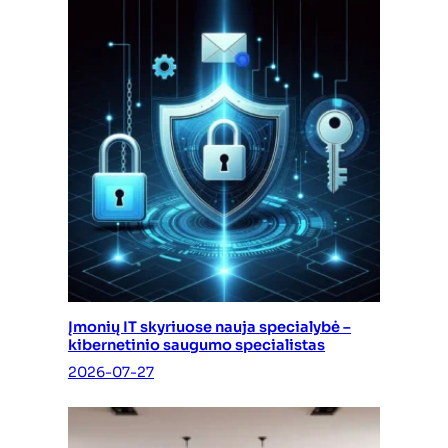
Įmonių IT skyriuose nauja specialybė –
kibernetinio saugumo specialistas
2026-07-27