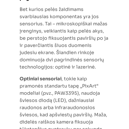
Bet kurios pelės žaidimams
svarbiausias komponentas yra jos
sensorius. Tai – mikroskopiškai mažas
įrenginys, veikiantis kaip pelės akys,
be perstojo fiksuojantis paviršių po ja
ir paverčiantis šiuos duomenis
judesiu ekrane. Šiandien rinkoje
dominuoja dvi pagrindinės sensorių
technologijos: optinė ir lazerinė.
Optiniai sensoriai
, tokie kaip
pramonės standartu tapę „PixArt“
modeliai (pvz., PAW3395), naudoja
šviesos diodą (LED), dažniausiai
raudonos arba infraraudonosios
šviesos, kad apšviestų paviršių. Maža,
didelės raiškos kamera fiksuoja