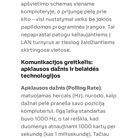
apšvietimo schemas viename
kompiuteryje, o prijungę pelę prie
kito – visi nustatymai veiks be jokios
papildomos programinės įrangos. Tai
nepaprastai patogu keliaujantiems į
LAN turnyrus ar tiesiog žaidžiantiems
skirtingose vietose.
Komunikacijos greitkelis:
apklausos dažnis ir belaidės
technologijos
Apklausos dažnis (Polling Rate)
,
matuojamas hercais (Hz), nurodo, kaip
dažnai pelė praneša savo poziciją
kompiuteriui. Ilgą laiką standartas
buvo 1000 Hz, o tai reiškia, kad
duomenys atnaujinami 1000 kartų per
sekundę (kas 1 milisekundę). Tačiau