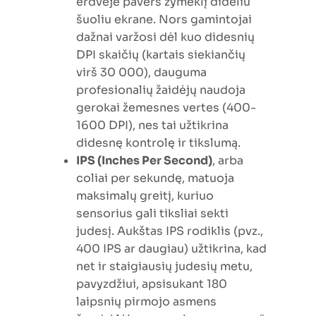
erdvėje pavers žymeklį dideliu
šuoliu ekrane. Nors gamintojai
dažnai varžosi dėl kuo didesnių
DPI skaičių (kartais siekiančių
virš 30 000), dauguma
profesionalių žaidėjų naudoja
gerokai žemesnes vertes (400-
1600 DPI), nes tai užtikrina
didesnę kontrolę ir tikslumą.
IPS (Inches Per Second)
, arba
coliai per sekundę, matuoja
maksimalų greitį, kuriuo
sensorius gali tiksliai sekti
judesį. Aukštas IPS rodiklis (pvz.,
400 IPS ar daugiau) užtikrina, kad
net ir staigiausių judesių metu,
pavyzdžiui, apsisukant 180
laipsnių pirmojo asmens