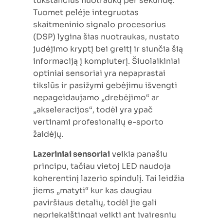
tūkstančius nuotraukų per sekundę.
Tuomet pelėje integruotas
skaitmeninio signalo procesorius
(DSP) lygina šias nuotraukas, nustato
judėjimo kryptį bei greitį ir siunčia šią
informaciją į kompiuterį. Šiuolaikiniai
optiniai sensoriai yra nepaprastai
tikslūs ir pasižymi gebėjimu išvengti
nepageidaujamo „drebėjimo“ ar
„akseleracijos“, todėl yra ypač
vertinami profesionalių e-sporto
žaidėjų.
Lazeriniai sensoriai
veikia panašiu
principu, tačiau vietoj LED naudoja
koherentinį lazerio spindulį. Tai leidžia
jiems „matyti“ kur kas daugiau
paviršiaus detalių, todėl jie gali
nepriekaištingai veikti ant įvairesnių