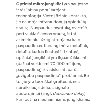
Optiniai mikrojungikliai
yra naujesnė
ir vis labiau populiarėjanti
technologija. Vietoj fizinio kontakto,
jie naudoja infraraudonųjų spindulių
srautą. Nuspaudus mygtuką, svirtelė
pertraukia šviesos srautą, ir tai
akimirksniu užregistruojama kaip
paspaudimas. Kadangi nėra metalinių
detalių, kurios liestųsi ir trintųsi,
optiniai jungikliai yra ilgaamžiškesni
(dažnai vertinami 70-100 milijonų
paspaudimų) ir visiškai atsparūs
„dvigubo paspaudimo“ problemai. Be
to, jie yra teoriškai greitesni, nes
nereikalauja delsos signalo
apdorojimui (angl.
debounce delay
),
kuri būtina mechaniniams jungikliams.