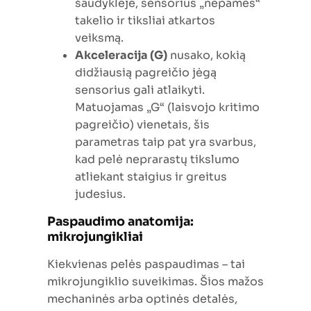
šaudyklėje, sensorius „nepames“
takelio ir tiksliai atkartos
veiksmą.
Akceleracija (G)
nusako, kokią
didžiausią pagreičio jėgą
sensorius gali atlaikyti.
Matuojamas „G“ (laisvojo kritimo
pagreičio) vienetais, šis
parametras taip pat yra svarbus,
kad pelė neprarastų tikslumo
atliekant staigius ir greitus
judesius.
Paspaudimo anatomija:
mikrojungikliai
Kiekvienas pelės paspaudimas – tai
mikrojungiklio suveikimas. Šios mažos
mechaninės arba optinės detalės,