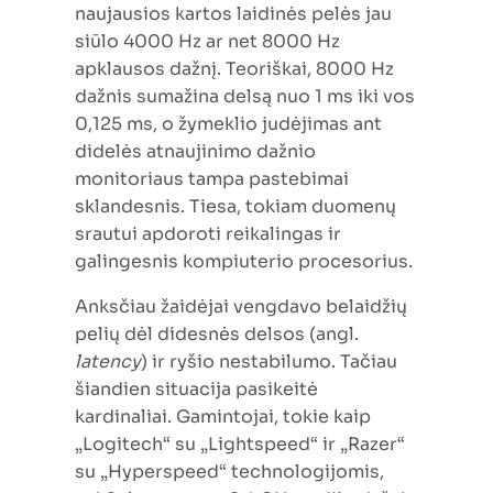
naujausios kartos laidinės pelės jau
siūlo 4000 Hz ar net 8000 Hz
apklausos dažnį. Teoriškai, 8000 Hz
dažnis sumažina delsą nuo 1 ms iki vos
0,125 ms, o žymeklio judėjimas ant
didelės atnaujinimo dažnio
monitoriaus tampa pastebimai
sklandesnis. Tiesa, tokiam duomenų
srautui apdoroti reikalingas ir
galingesnis kompiuterio procesorius.
Anksčiau žaidėjai vengdavo belaidžių
pelių dėl didesnės delsos (angl.
latency
) ir ryšio nestabilumo. Tačiau
šiandien situacija pasikeitė
kardinaliai. Gamintojai, tokie kaip
„Logitech“ su „Lightspeed“ ir „Razer“
su „Hyperspeed“ technologijomis,