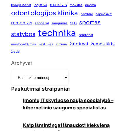
maistas
kompiuteriai
logistika
mokslas
nuoma
odontologijos klinika
papildai
papuošalai
sportas
remontas
sandėliai
saugumas
SEO
technika
statybos
telefonai
žaidimai
žemės ūkis
verslo valdymas
vestuvės
virtuvė
žiedai
Archyvai
Paskutiniai straipsniai
Įmonių IT skyriuose nauja specialybė –
kibernetinio saugumo specialistas
Kaip išmintingai išnaudoti kiekvieną