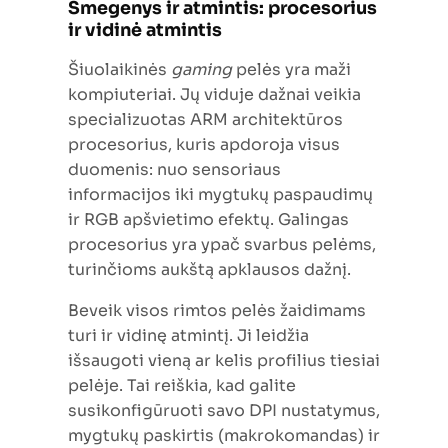
Smegenys ir atmintis: procesorius
ir vidinė atmintis
Šiuolaikinės
gaming
pelės yra maži
kompiuteriai. Jų viduje dažnai veikia
specializuotas ARM architektūros
procesorius, kuris apdoroja visus
duomenis: nuo sensoriaus
informacijos iki mygtukų paspaudimų
ir RGB apšvietimo efektų. Galingas
procesorius yra ypač svarbus pelėms,
turinčioms aukštą apklausos dažnį.
Beveik visos rimtos pelės žaidimams
turi ir vidinę atmintį. Ji leidžia
išsaugoti vieną ar kelis profilius tiesiai
pelėje. Tai reiškia, kad galite
susikonfigūruoti savo DPI nustatymus,
mygtukų paskirtis (makrokomandas) ir