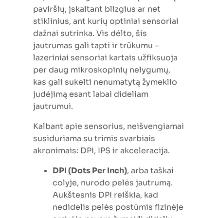
paviršių, įskaitant blizgius ar net
stiklinius, ant kurių optiniai sensoriai
dažnai sutrinka. Vis dėlto, šis
jautrumas gali tapti ir trūkumu –
lazeriniai sensoriai kartais užfiksuoja
per daug mikroskopinių nelygumų,
kas gali sukelti nenumatytą žymeklio
judėjimą esant labai dideliam
jautrumui.
Kalbant apie sensorius, neišvengiamai
susiduriama su trimis svarbiais
akronimais: DPI, IPS ir akceleracija.
DPI (Dots Per Inch)
, arba taškai
colyje, nurodo pelės jautrumą.
Aukštesnis DPI reiškia, kad
nedidelis pelės postūmis fizinėje