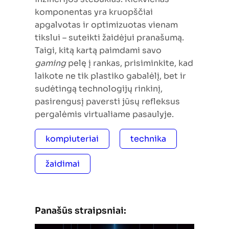
komponentas yra kruopščiai
apgalvotas ir optimizuotas vienam
tikslui – suteikti žaidėjui pranašumą.
Taigi, kitą kartą paimdami savo
gaming
pelę į rankas, prisiminkite, kad
laikote ne tik plastiko gabalėlį, bet ir
sudėtingą technologijų rinkinį,
pasirengusį paversti jūsų refleksus
pergalėmis virtualiame pasaulyje.
kompiuteriai
technika
žaidimai
Panašūs straipsniai: