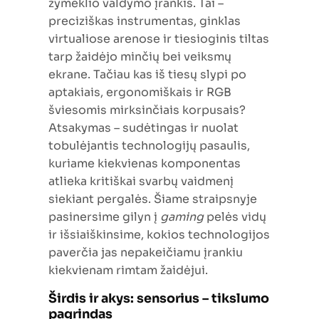
žymeklio valdymo įrankis. Tai –
preciziškas instrumentas, ginklas
virtualiose arenose ir tiesioginis tiltas
tarp žaidėjo minčių bei veiksmų
ekrane. Tačiau kas iš tiesų slypi po
aptakiais, ergonomiškais ir RGB
šviesomis mirksinčiais korpusais?
Atsakymas – sudėtingas ir nuolat
tobulėjantis technologijų pasaulis,
kuriame kiekvienas komponentas
atlieka kritiškai svarbų vaidmenį
siekiant pergalės. Šiame straipsnyje
pasinersime gilyn į
gaming
pelės vidų
ir išsiaiškinsime, kokios technologijos
paverčia jas nepakeičiamu įrankiu
kiekvienam rimtam žaidėjui.
Širdis ir akys: sensorius – tikslumo
pagrindas