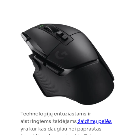
Technologijų entuziastams ir
aistringiems žaidėjams
žaidimų pelės
yra kur kas daugiau nei paprastas