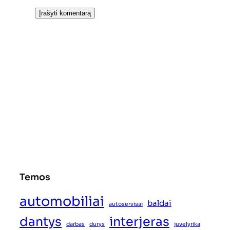
Temos
automobiliai
baldai
autoservisai
dantys
interjeras
darbas
durys
juvelyrika