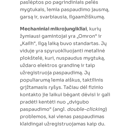
paslėptos po pagrindiniais pelės
mygtukais, lemia paspaudimo jausmą,
garsą ir, svarbiausia, ilgaamžiškumą.
Mechaniniai mikrojungikliai
, kurių
žymiausi gamintojai yra „Omron“ ir
„Kailh“, ilgą laiką buvo standartas. Jų
viduje yra spyruokliuojanti metalinė
plokštelė, kuri, nuspaudus mygtuką,
uždaro elektros grandinę ir taip
užregistruoja paspaudimą. Jų
populiarumą lemia aiškus, taktilinis
grįžtamasis ryšys. Tačiau dėl fizinio
kontakto jie laikui bėgant dėvisi ir gali
pradėti kentėti nuo „dvigubo
paspaudimo“ (angl.
double-clicking
)
problemos, kai vienas paspaudimas
klaidingai užregistruojamas kaip du.