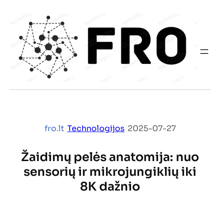
Eiti
prie
turinio
fro.lt
|
Technologijos
|
2025-07-27
Žaidimų pelės anatomija: nuo
sensorių ir mikrojungiklių iki
8K dažnio