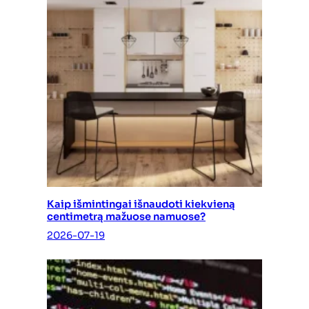
Kaip išmintingai išnaudoti kiekvieną
centimetrą mažuose namuose?
2026-07-19