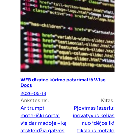
WEB dizaino kūrimo patarimai iš Wise
Docs
2026-05-18
Ankstesnis:
Kitas:
Ar trumpi
Pjovimas lazeriu:
moteriški šortai
inovatyvus kelias
vis dar madoje – ką
nuo idėjos iki
atskleidžia gatvės
tikslaus metalo