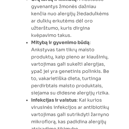
gyvenantys žmonės dažniau
kenčia nuo alergijų žiedadulkėms
ar dulkių erkutėms dėl oro
užterštumo, kuris dirgina
kvėpavimo takus.
Mitybą ir gyvenimo būdą
:
Ankstyvas tam tikrų maisto
produktų, kaip pieno ar kiaušinių,
vartojimas gali sukelti alergijas,
ypač jei yra genetinis polinkis. Be
to, vakarietiška dieta, turtinga
perdirbtais maisto produktais,
siejama su didesne alergijų rizika.
Infekcijas ir vaistus
: Kai kurios
virusinės infekcijos ar antibiotikų
vartojimas gali sutrikdyti žarnyno
mikroflorą, kas padidina alergijų
atsiradimo tikimybę.