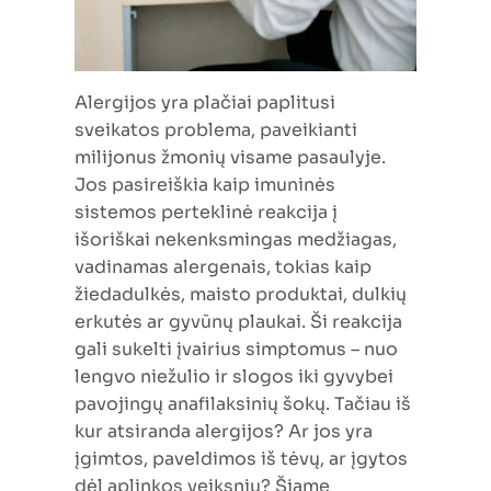
Alergijos yra plačiai paplitusi
sveikatos problema, paveikianti
milijonus žmonių visame pasaulyje.
Jos pasireiškia kaip imuninės
sistemos perteklinė reakcija į
išoriškai nekenksmingas medžiagas,
vadinamas alergenais, tokias kaip
žiedadulkės, maisto produktai, dulkių
erkutės ar gyvūnų plaukai. Ši reakcija
gali sukelti įvairius simptomus – nuo
lengvo niežulio ir slogos iki gyvybei
pavojingų anafilaksinių šokų. Tačiau iš
kur atsiranda alergijos? Ar jos yra
įgimtos, paveldimos iš tėvų, ar įgytos
dėl aplinkos veiksnių? Šiame