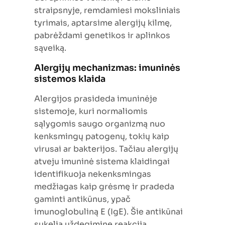
straipsnyje, remdamiesi moksliniais
tyrimais, aptarsime alergijų kilmę,
pabrėždami genetikos ir aplinkos
sąveiką.
Alergijų mechanizmas: imuninės
sistemos klaida
Alergijos prasideda imuninėje
sistemoje, kuri normaliomis
sąlygomis saugo organizmą nuo
kenksmingų patogenų, tokių kaip
virusai ar bakterijos. Tačiau alergijų
atveju imuninė sistema klaidingai
identifikuoja nekenksmingas
medžiagas kaip grėsmę ir pradeda
gaminti antikūnus, ypač
imunoglobuliną E (IgE). Šie antikūnai
sukelia uždegiminę reakciją,