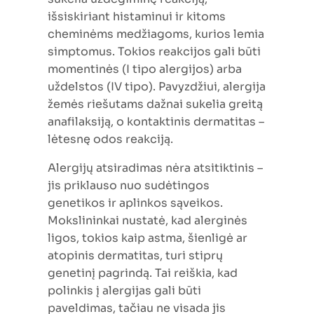
išsiskiriant histaminui ir kitoms
cheminėms medžiagoms, kurios lemia
simptomus. Tokios reakcijos gali būti
momentinės (I tipo alergijos) arba
uždelstos (IV tipo). Pavyzdžiui, alergija
žemės riešutams dažnai sukelia greitą
anafilaksiją, o kontaktinis dermatitas –
lėtesnę odos reakciją.
Alergijų atsiradimas nėra atsitiktinis –
jis priklauso nuo sudėtingos
genetikos ir aplinkos sąveikos.
Mokslininkai nustatė, kad alerginės
ligos, tokios kaip astma, šienligė ar
atopinis dermatitas, turi stiprų
genetinį pagrindą. Tai reiškia, kad
polinkis į alergijas gali būti
paveldimas, tačiau ne visada jis