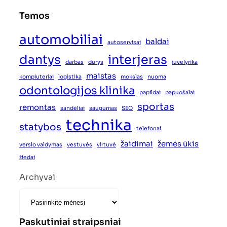
Temos
automobiliai
baldai
autoservisai
dantys
interjeras
darbas
durys
juvelyrika
maistas
kompiuteriai
logistika
mokslas
nuoma
odontologijos klinika
papildai
papuošalai
sportas
remontas
sandėliai
saugumas
SEO
technika
statybos
telefonai
žaidimai
žemės ūkis
verslo valdymas
vestuvės
virtuvė
žiedai
Archyvai
Paskutiniai straipsniai