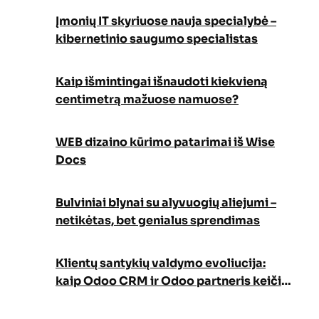
Įmonių IT skyriuose nauja specialybė –
kibernetinio saugumo specialistas
Kaip išmintingai išnaudoti kiekvieną
centimetrą mažuose namuose?
WEB dizaino kūrimo patarimai iš Wise
Docs
Bulviniai blynai su alyvuogių aliejumi –
netikėtas, bet genialus sprendimas
Klientų santykių valdymo evoliucija:
kaip Odoo CRM ir Odoo partneris keičia
verslo augimo strategiją