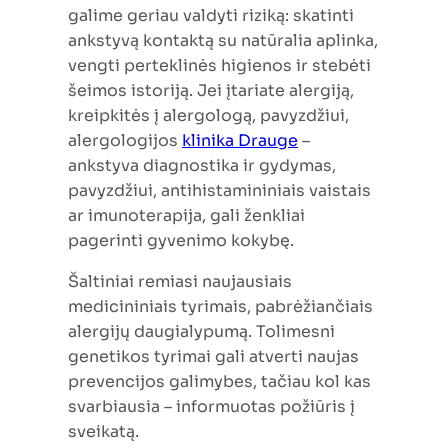
galime geriau valdyti riziką: skatinti
ankstyvą kontaktą su natūralia aplinka,
vengti perteklinės higienos ir stebėti
šeimos istoriją. Jei įtariate alergiją,
kreipkitės į alergologą, pavyzdžiui,
alergologijos
klinika Drauge
–
ankstyva diagnostika ir gydymas,
pavyzdžiui, antihistamininiais vaistais
ar imunoterapija, gali ženkliai
pagerinti gyvenimo kokybę.
Šaltiniai remiasi naujausiais
medicininiais tyrimais, pabrėžiančiais
alergijų daugialypumą. Tolimesni
genetikos tyrimai gali atverti naujas
prevencijos galimybes, tačiau kol kas
svarbiausia – informuotas požiūris į
sveikatą.