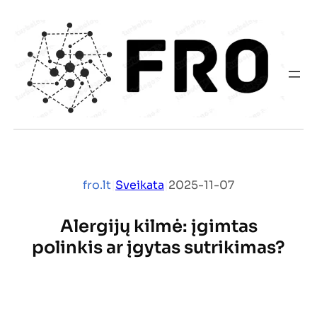
Eiti
prie
turinio
fro.lt
|
Sveikata
|
2025-11-07
Alergijų kilmė: įgimtas
polinkis ar įgytas sutrikimas?