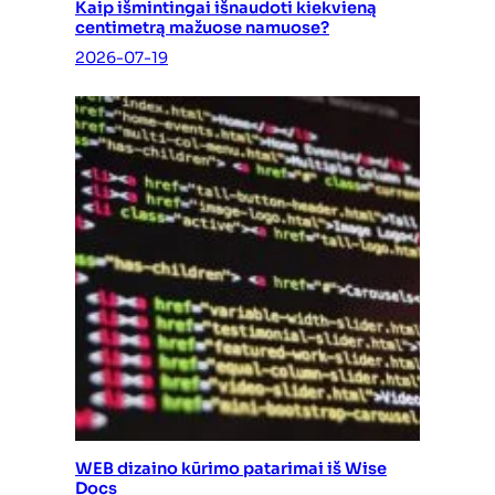
Kaip išmintingai išnaudoti kiekvieną
centimetrą mažuose namuose?
2026-07-19
WEB dizaino kūrimo patarimai iš Wise
Docs