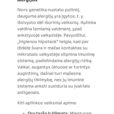
Nors genetika nustato polinkį,
dauguma alergijų yra įgytos, t. y.
išsivysto dėl išorinių veiksnių. Aplinka
vaidina lemiamą vaidmenį, ypač
ankstyvoje vaikystėje. Pavyzdžiui,
„higienos hipotezė” teigia, kad per
didelė švara ir mažas kontaktas su
mikrobais vaikystėje silpnina imuninę
sistemą, padidindama alergijų riziką.
Vaikai, augantys ūkiuose ar turintys
augintinių, dažnai turi mažesnę
alergijų tikimybę, nes jų imuninė
sistema anksti susiduria su įvairiais
antigenais.
Kiti aplinkos veiksniai apima:
Orų taršą ir klimatą
: Miestuose