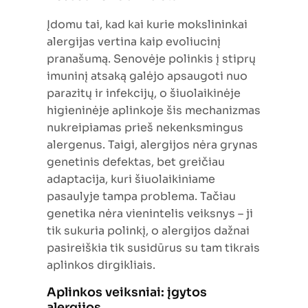
Įdomu tai, kad kai kurie mokslininkai
alergijas vertina kaip evoliucinį
pranašumą. Senovėje polinkis į stiprų
imuninį atsaką galėjo apsaugoti nuo
parazitų ir infekcijų, o šiuolaikinėje
higieninėje aplinkoje šis mechanizmas
nukreipiamas prieš nekenksmingus
alergenus. Taigi, alergijos nėra grynas
genetinis defektas, bet greičiau
adaptacija, kuri šiuolaikiniame
pasaulyje tampa problema. Tačiau
genetika nėra vienintelis veiksnys – ji
tik sukuria polinkį, o alergijos dažnai
pasireiškia tik susidūrus su tam tikrais
aplinkos dirgikliais.
Aplinkos veiksniai: įgytos
alergijos