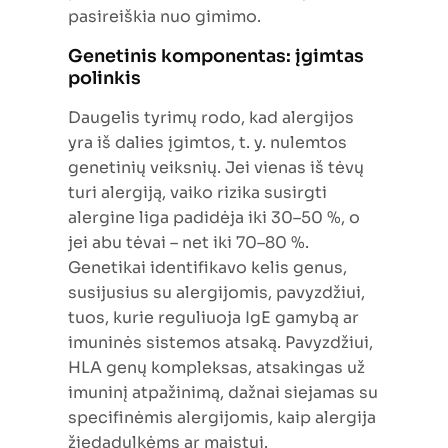
pasireiškia nuo gimimo.
Genetinis komponentas: įgimtas
polinkis
Daugelis tyrimų rodo, kad alergijos
yra iš dalies įgimtos, t. y. nulemtos
genetinių veiksnių. Jei vienas iš tėvų
turi alergiją, vaiko rizika susirgti
alergine liga padidėja iki 30–50 %, o
jei abu tėvai – net iki 70–80 %.
Genetikai identifikavo kelis genus,
susijusius su alergijomis, pavyzdžiui,
tuos, kurie reguliuoja IgE gamybą ar
imuninės sistemos atsaką. Pavyzdžiui,
HLA genų kompleksas, atsakingas už
imuninį atpažinimą, dažnai siejamas su
specifinėmis alergijomis, kaip alergija
žiedadulkėms ar maistui.