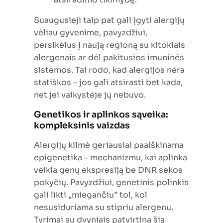
Suaugusieji taip pat gali įgyti alergijų
vėliau gyvenime, pavyzdžiui,
persikėlus į naują regioną su kitokiais
alergenais ar dėl pakitusios imuninės
sistemos. Tai rodo, kad alergijos nėra
statiškos – jos gali atsirasti bet kada,
net jei vaikystėje jų nebuvo.
Genetikos ir aplinkos sąveika:
kompleksinis vaizdas
Alergijų kilmė geriausiai paaiškinama
epigenetika – mechanizmu, kai aplinka
veikia genų ekspresiją be DNR sekos
pokyčių. Pavyzdžiui, genetinis polinkis
gali likti „miegančiu” tol, kol
nesusiduriama su stipriu alergenu.
Tyrimai su dvyniais patvirtina šią