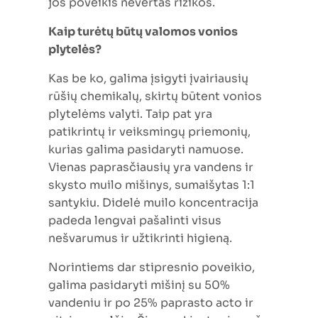
jos poveikis nevertas rizikos.
Kaip turėtų būtų valomos vonios
plytelės?
Kas be ko, galima įsigyti įvairiausių
rūšių chemikalų, skirtų būtent vonios
plytelėms valyti. Taip pat yra
patikrintų ir veiksmingų priemonių,
kurias galima pasidaryti namuose.
Vienas paprasčiausių yra vandens ir
skysto muilo mišinys, sumaišytas 1:1
santykiu. Didelė muilo koncentracija
padeda lengvai pašalinti visus
nešvarumus ir užtikrinti higieną.
Norintiems dar stipresnio poveikio,
galima pasidaryti mišinį su 50%
vandeniu ir po 25% paprasto acto ir