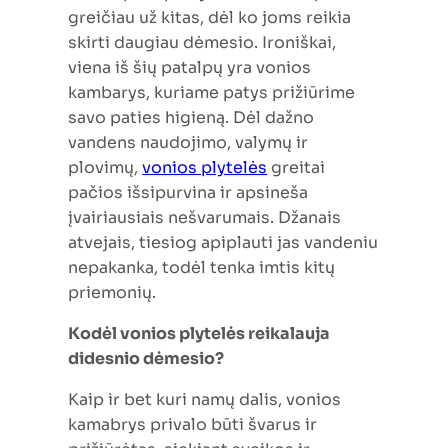
greičiau už kitas, dėl ko joms reikia
skirti daugiau dėmesio. Ironiškai,
viena iš šių patalpų yra vonios
kambarys, kuriame patys prižiūrime
savo paties higieną. Dėl dažno
vandens naudojimo, valymų ir
plovimų,
vonios plytelės
greitai
pačios išsipurvina ir apsineša
įvairiausiais nešvarumais. Džanais
atvejais, tiesiog apiplauti jas vandeniu
nepakanka, todėl tenka imtis kitų
priemonių.
Kodėl vonios plytelės reikalauja
didesnio dėmesio?
Kaip ir bet kuri namų dalis, vonios
kamabrys privalo būti švarus ir