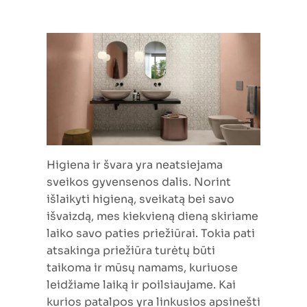
Higiena ir švara yra neatsiejama
sveikos gyvensenos dalis. Norint
išlaikyti higieną, sveikatą bei savo
išvaizdą, mes kiekvieną dieną skiriame
laiko savo paties priežiūrai. Tokia pati
atsakinga priežiūra turėtų būti
taikoma ir mūsų namams, kuriuose
leidžiame laiką ir poilsiaujame. Kai
kurios patalpos yra linkusios apsinešti