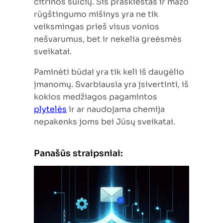
citrinos sulčių. Šis praskiestas ir mažo
rūgštingumo mišinys yra ne tik
veiksmingas prieš visus vonios
nešvarumus, bet ir nekelia greėsmės
sveikatai.
Paminėti būdai yra tik keli iš daugėlio
įmanomų. Svarbiausia yra įsivertinti, iš
kokios medžiagos pagamintos
plytelės
ir ar naudojama chemija
nepakenks joms bei Jūsų sveikatai.
Panašūs straipsniai: