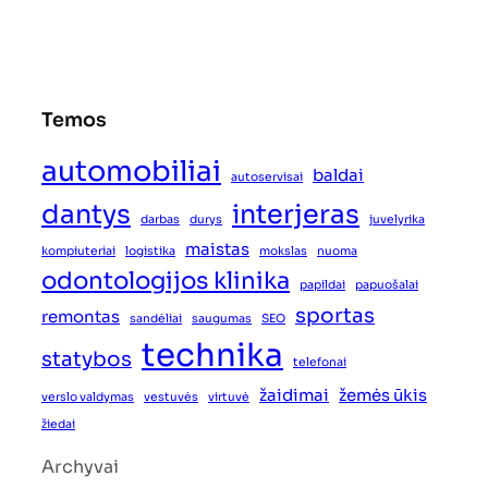
Temos
automobiliai
baldai
autoservisai
dantys
interjeras
darbas
durys
juvelyrika
maistas
kompiuteriai
logistika
mokslas
nuoma
odontologijos klinika
papildai
papuošalai
sportas
remontas
sandėliai
saugumas
SEO
technika
statybos
telefonai
žaidimai
žemės ūkis
verslo valdymas
vestuvės
virtuvė
žiedai
Archyvai