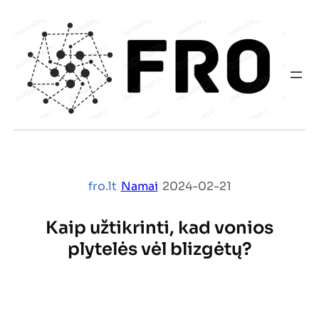
Eiti
prie
turinio
fro.lt
|
Namai
|
2024-02-21
Kaip užtikrinti, kad vonios
plytelės vėl blizgėtų?