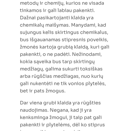
metodų ir chemijų, kurios ne visada
tinkamos ir gali labiau pakenkti.
Dažnai pasikartojanti klaida yra
chemikalų maišymas. Manydami, kad
sujungus kelis skirtingus chemikalus,
bus išgauanamas stipresnis poveikis,
žmonės kartoja grubią klaidą, kuri gali
pakenkti, o ne padėti. Nežinodami,
kokia sąveika bus tarp skirtingų
medžiagų, galima sukurti toksiškas
arba rūgščias medžiagas, nuo kurių
gali nukentėti ne tik vonios plytelės,
bet ir pats žmogus.
Dar viena grubi klaida yra rūgšties
naudojimas. Negana, kad ji yra
kenksminga žmogui, ji taip pat gali
pakenkti ir plytelėms, dėl ko stiprus