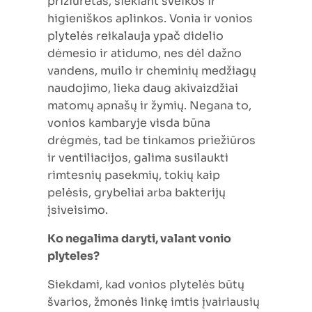
prižiūrėtas, siekiant sveikos ir
higieniškos aplinkos. Vonia ir vonios
plytelės reikalauja ypač didelio
dėmesio ir atidumo, nes dėl dažno
vandens, muilo ir cheminių medžiagų
naudojimo, lieka daug akivaizdžiai
matomų apnašų ir žymių. Negana to,
vonios kambaryje visda būna
drėgmės, tad be tinkamos priežiūros
ir ventiliacijos, galima susilaukti
rimtesnių pasekmių, tokių kaip
pelėsis, grybeliai arba bakterijų
įsiveisimo.
Ko negalima daryti, valant vonio
plyteles?
Siekdami, kad vonios plytelės būtų
švarios, žmonės linkę imtis įvairiausių