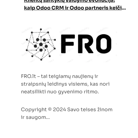
Klientų santykių valdymo evoliucija:
kaip Odoo CRM ir Odoo partneris keičia
verslo augimo strategiją
FRO.lt – tai teigiamų naujienų ir
straipsnių leidinys visiems, kas nori
neatsilikti nuo gyvenimo ritmo.
Copyright © 2024 Savo teises žinom
ir saugom…