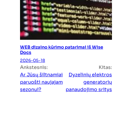
WEB dizaino kūrimo patarimai iš Wise
Docs
2026-05-18
Ankstesnis:
Kitas:
Ar Jūsų šiltnamiai
Dyzelinių elektros
paruošti naujajam
generatorių
sezonui?
panaudojimo sritys