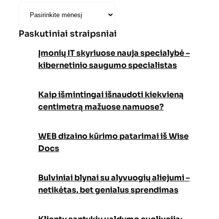
Paskutiniai straipsniai
Įmonių IT skyriuose nauja specialybė –
kibernetinio saugumo specialistas
Kaip išmintingai išnaudoti kiekvieną
centimetrą mažuose namuose?
WEB dizaino kūrimo patarimai iš Wise
Docs
Bulviniai blynai su alyvuogių aliejumi –
netikėtas, bet genialus sprendimas