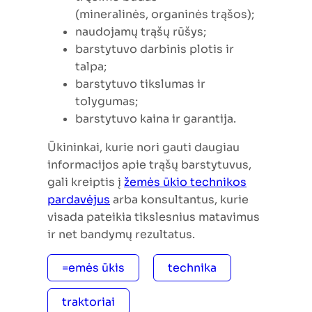
(mineralinės, organinės trąšos);
naudojamų trąšų rūšys;
barstytuvo darbinis plotis ir
talpa;
barstytuvo tikslumas ir
tolygumas;
barstytuvo kaina ir garantija.
Ūkininkai, kurie nori gauti daugiau
informacijos apie trąšų barstytuvus,
gali kreiptis į
žemės ūkio technikos
pardavėjus
arba konsultantus, kurie
visada pateikia tikslesnius matavimus
ir net bandymų rezultatus.
=emės ūkis
technika
traktoriai