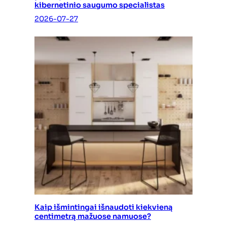
kibernetinio saugumo specialistas
2026-07-27
Kaip išmintingai išnaudoti kiekvieną
centimetrą mažuose namuose?