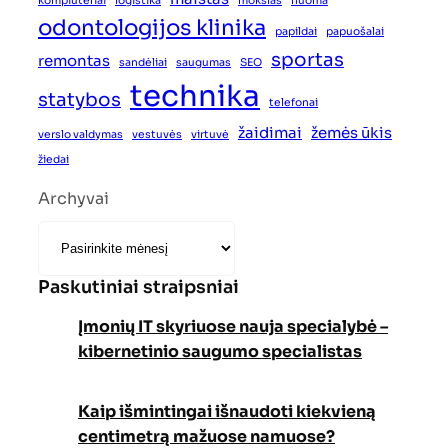
kompiuteriai
logistika
mokslas
nuoma
odontologijos klinika
papildai
papuošalai
sportas
remontas
sandėliai
saugumas
SEO
technika
statybos
telefonai
žaidimai
žemės ūkis
verslo valdymas
vestuvės
virtuvė
žiedai
Archyvai
Paskutiniai straipsniai
Įmonių IT skyriuose nauja specialybė –
kibernetinio saugumo specialistas
Kaip išmintingai išnaudoti kiekvieną
centimetrą mažuose namuose?