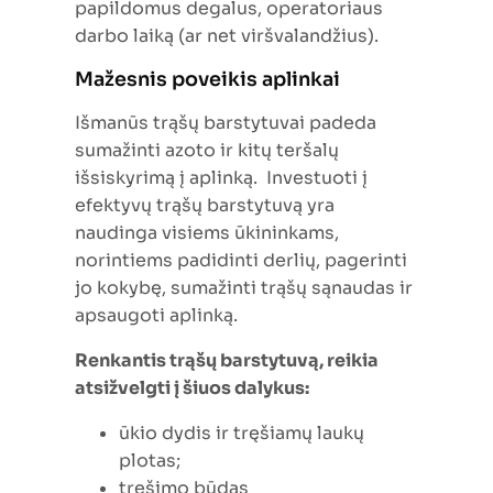
papildomus degalus, operatoriaus
darbo laiką (ar net viršvalandžius).
Mažesnis poveikis aplinkai
Išmanūs trąšų barstytuvai padeda
sumažinti azoto ir kitų teršalų
išsiskyrimą į aplinką. Investuoti į
efektyvų trąšų barstytuvą yra
naudinga visiems ūkininkams,
norintiems padidinti derlių, pagerinti
jo kokybę, sumažinti trąšų sąnaudas ir
apsaugoti aplinką.
Renkantis trąšų barstytuvą, reikia
atsižvelgti į šiuos dalykus:
ūkio dydis ir tręšiamų laukų
plotas;
tręšimo būdas