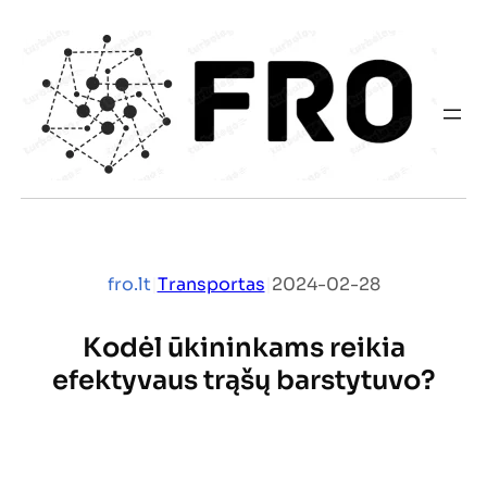
Eiti
prie
turinio
fro.lt
|
Transportas
|
2024-02-28
Kodėl ūkininkams reikia
efektyvaus trąšų barstytuvo?