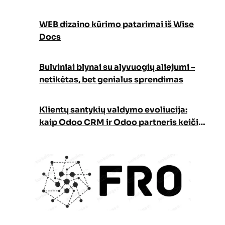
WEB dizaino kūrimo patarimai iš Wise
Docs
Bulviniai blynai su alyvuogių aliejumi –
netikėtas, bet genialus sprendimas
Klientų santykių valdymo evoliucija:
kaip Odoo CRM ir Odoo partneris keičia
verslo augimo strategiją