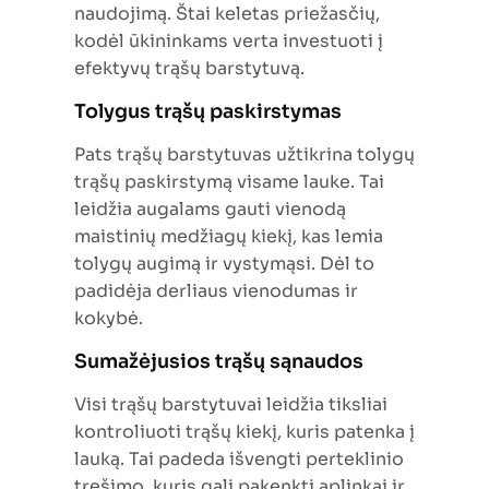
naudojimą. Štai keletas priežasčių,
kodėl ūkininkams verta investuoti į
efektyvų trąšų barstytuvą.
Tolygus trąšų paskirstymas
Pats trąšų barstytuvas užtikrina tolygų
trąšų paskirstymą visame lauke. Tai
leidžia augalams gauti vienodą
maistinių medžiagų kiekį, kas lemia
tolygų augimą ir vystymąsi. Dėl to
padidėja derliaus vienodumas ir
kokybė.
Sumažėjusios trąšų sąnaudos
Visi trąšų barstytuvai leidžia tiksliai
kontroliuoti trąšų kiekį, kuris patenka į
lauką. Tai padeda išvengti perteklinio
tręšimo, kuris gali pakenkti aplinkai ir