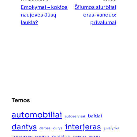
Emokymai – kokios
Šilumos siurbliai
naujovės Jūsų
oras-vanduo:
laukia?
privalumai
Temos
automobiliai
baldai
autoservisai
dantys
interjeras
darbas
durys
juvelyrika
maistas