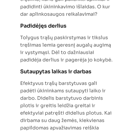
padidinti ūkininkavimo išlaidas. O kur
dar aplinkosaugos reikalavimai?
Padidėjęs derlius
Tolygus trąšų paskirstymas ir tikslus
tręšimas lemia geresnį augalų augimą
ir vystymąsi. Dėl to dažniausiai
padidėja derlius ir pagerėja jo kokybė.
Sutaupytas laikas ir darbas
Efektyvus trąšų barstytuvas gali
padėti ūkininkams sutaupyti laiko ir
darbo. Didelis barstytuvo darbinis
plotis ir greitis leidžia greitai ir
efektyviai patręšti didelius plotus. Kai
dirbama su daug žemės, kiekvienas
papildomas apvažiavimas reiškia