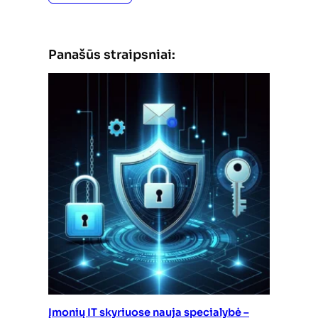
Panašūs straipsniai:
Įmonių IT skyriuose nauja specialybė –