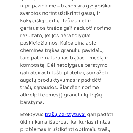
ir pripažinkime – trąšos yra gyvybiškai
svarbios norint užtikrinti gausų ir
kokybišką derlių. Tačiau net ir
geriausios trąšos gali neduoti norimo
rezultato, jei jos nėra tolygiai
paskleidžiamos. Kalba eina apie
chemines trąšas granulių pavidalu,
taip pat ir natūralias trąšas – mėšlą ir
kompostą. Dėl netolygaus barstymo
gali atsirasti tušti ploteliai, sumažėti
augalų produktyvumas ir padidėti
trąšų sąnaudos. Šiandien norime
atkreipti dėmesį į granulinių trąšų
barstymą.
Efektyvūs
trąšų barstytuvai
gali padėti
ūkininkams išspręsti kai kurias rimtas
problemas ir užtikrinti optimalų trąšų